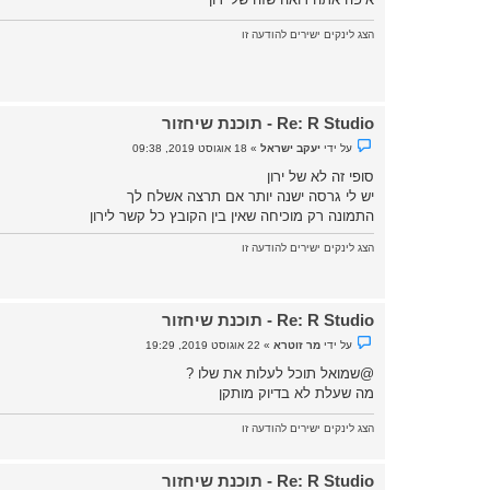
ל
א
הצג לינקים ישירים להודעה זו
נ
ק
ר
א
Re: R Studio - תוכנת שיחזור
נ
על ידי
יעקב ישראל
»
18 אוגוסט 2019, 09:38
ו
ש
סופי זה לא של ירון
א
יש לי גרסה ישנה יותר אם תרצה אשלח לך
ש
ל
התמונה רק מוכיחה שאין בין הקובץ כל קשר לירון
א
נ
ק
הצג לינקים ישירים להודעה זו
ר
א
Re: R Studio - תוכנת שיחזור
נ
על ידי
מר זוטרא
»
22 אוגוסט 2019, 19:29
ו
ש
@שמואל
תוכל לעלות את שלו ?
א
מה שעלת לא בדיוק מותקן
ש
ל
א
הצג לינקים ישירים להודעה זו
נ
ק
ר
א
Re: R Studio - תוכנת שיחזור