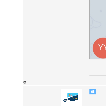
ח
ז
ר
ה
ל
מ
ע
ל