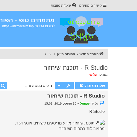
קישורים מהירים
שאלות נפוצות
מתמחים טופ - הפורו
לפורום החדש: https://mitmachim.top
האתר החדש
הפורום הישן
R Studio - תוכנת שיחזור
מנהל:
אלישי
שלח תגובה
R Studio - תוכנת שיחזור
נ
על ידי
שמואל
»
15 אוגוסט 2019, 15:01
ו
ש
R Studio
א
ש
ל
תוכנת שיחזור מידע מדיסקים קשיחים אונקי ועוד.
א
נ
מהמובילות בתחום השיחזור.
ק
ר