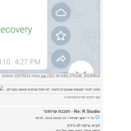
20190818_075108.jpg (322.34 KiB) נצפה 12075513 פעמים
אוהב לעזור לאנשים שאוהבים להעזר, לא לאלו שרוצים שיעשו בשבילם...
הצג לינקים ישירים להודעה זו
Re: R Studio - תוכנת שיחזור
נ
על ידי
יעקב ישראל
»
18 אוגוסט 2019, 08:05
ו
ש
תביא גרסה לא ניידת
א
איפה אתה רואה שזה של ירון
ש