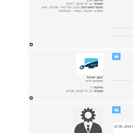
הודעות:
250
הצטרף:
14 יולי 2019, 03:07
תחומי התעניינות:
נוקיה, אנדרואיד, שרתים, ימות
המשיח, תוכנות, בקיצור - טכנולוגיה!
ח
ז
ר
ה
ל
מ
ע
ל
ה
יעקב ישראל
משתמש חדש
הודעות:
7
הצטרף:
21 יולי 2019, 07:08
ח
ז
ר
ה
ל
מ
ע
ל
ה