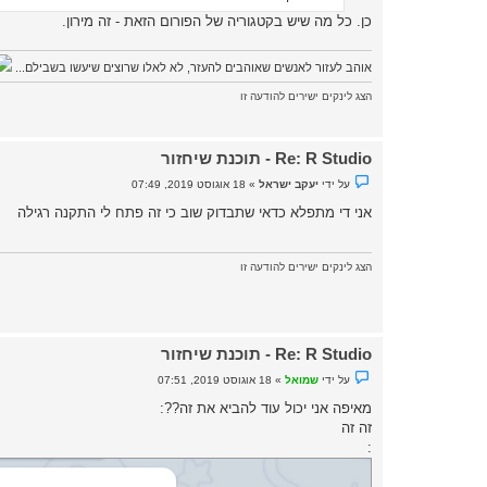
א
כן. כל מה שיש בקטגוריה של הפורום הזאת - זה מירון.
נ
ק
ר
א
אוהב לעזור לאנשים שאוהבים להעזר, לא לאלו שרוצים שיעשו בשבילם...
הצג לינקים ישירים להודעה זו
Re: R Studio - תוכנת שיחזור
נ
על ידי
יעקב ישראל
»
18 אוגוסט 2019, 07:49
ו
ש
אני די מתפלא כדאי שתבדוק שוב כי זה פתח לי התקנה רגילה
א
ש
ל
א
הצג לינקים ישירים להודעה זו
נ
ק
ר
א
Re: R Studio - תוכנת שיחזור
נ
על ידי
שמואל
»
18 אוגוסט 2019, 07:51
ו
ש
מאיפה אני יכול עוד להביא את זה??:
א
זה זה
ש
ל
:
א
נ
ק