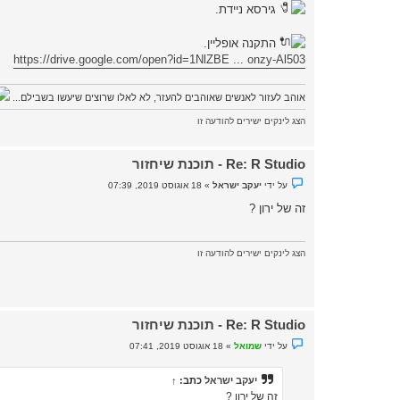
א
גירסא ניידת.
התקנה אופליין.
https://drive.google.com/open?id=1NlZBE ... onzy-Al503
אוהב לעזור לאנשים שאוהבים להעזר, לא לאלו שרוצים שיעשו בשבילם...
הצג לינקים ישירים להודעה זו
Re: R Studio - תוכנת שיחזור
נ
על ידי
יעקב ישראל
»
18 אוגוסט 2019, 07:39
ו
ש
זה של ירון ?
א
ש
ל
א
הצג לינקים ישירים להודעה זו
נ
ק
ר
א
Re: R Studio - תוכנת שיחזור
נ
על ידי
שמואל
»
18 אוגוסט 2019, 07:41
ו
ש
א
יעקב ישראל
כתב:
↑
ש
ל
זה של ירון ?