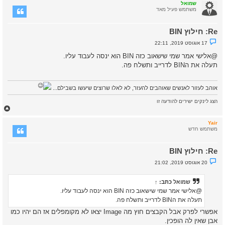
ר
שמואל
ה
משתמש פעיל מאד
ל
מ
Re: חילוץ BIN
ע
ל
נ
17 אוגוסט 2019, 22:11
ה
ו
ש
@אלישי
אמר שמי שישאוב כזה BIN הוא ינסה לעבוד עליו.
א
תעלה את הBIN לדרייב ותשלח פה.
ש
ל
א
נ
אוהב לעזור לאנשים שאוהבים להעזר, לא לאלו שרוצים שיעשו בשבילם...
ק
ר
א
הצג לינקים ישירים להודעה זו
ח
ז
ר
Yair
ה
משתמש חדש
ל
מ
Re: חילוץ BIN
ע
ל
נ
20 אוגוסט 2019, 21:02
ה
ו
ש
א
שמואל
כתב:
↑
ש
ל
@אלישי אמר שמי שישאוב כזה BIN הוא ינסה לעבוד עליו.
א
תעלה את הBIN לדרייב ותשלח פה.
נ
ק
אפשרי לפרק אבל הקבצים חוץ מה Image יצאו לא מקומפלים אז הם יהיו כמו
ר
אבן שאין לה הופכין.
א