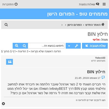
שאלות נפוצות
התחברות
מתמחים טופ - הפורום הישן
ח
האתר החדש
הפורום הישן
י
חילוץ BIN
פ
מנהל:
אלישי
ו
חיפוש
חיפוש מת
שלח תגובה
ש
הודעה ראשונה שלא נקראה
• 3 הודעות • דף
1
מתוך
1
Yolevi43
משתמש חדש
חילוץ BIN
נ
17 אוגוסט 2019, 21:45
ו
ש
היי חברים השגתי סי 2 כשר אורגינל שעבר הלחמה אז חיברתי אותו למחשב
א
וחילצתי ממנו קובץ BIN דרך ‏‏InfinityBEST השאלה אם אני יכול לחלץ ממנו
ש
ל
את שלשת קבצי הצריבה ואז תהיה לי גירסה של כשר אורגינל אם כן כיצד?
א
נ
ק
הצג לינקים ישירים להודעה זו
ר
ח
א
ז