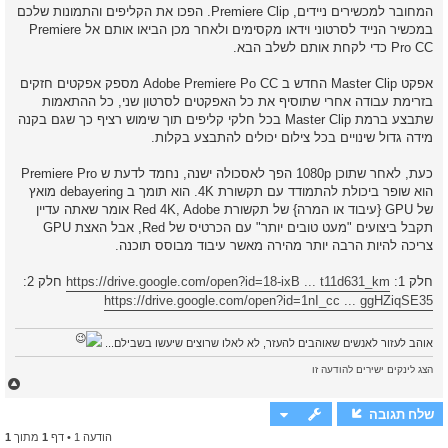
המחובר למכשירים ניידים, Premiere Clip. הפכו את הקליפים והתמונות שלכם
א
במכשיר הנייד לסרטוני וידאו מקסימים ולאחר מכן הביאו אותם אל Premiere
Pro CC כדי לקחת אותם לשלב הבא.
אפקט Master Clip החדש ב Adobe Premiere Po CC מספק אפקטים חזקים
בזרימת עבודה אחרי שתוסיף את כל האפקטים לסרטון שני, כל ההתאמות
שתבצע ברמת Master Clip בכל חלקי קליפים תוך שימוש רציף כך שגם בקנה
מידה גדול שינויים בכל צילום יכולים להתבצע בקלות.
כעת, לאחר שתוכן 1080p הפך לאסכולה ישנה, נחמד לדעת ש Premiere Pro
הוא שופר ביכולת להתמודד עם תקשורת 4K. הוא תומך ב debayering מואץ
של GPU {עיבוד או המרה} של תקשורת Red 4K, Adobe אומר שאתה עדיין
תקבל ביצועים "מעט טובים יותר" עם הכרטיס של Red, אבל האצת GPU
צריכה להיות הרבה יותר מהירה מאשר עיבוד מבוסס תוכנה.
חלק 1:
https://drive.google.com/open?id=18-ixB ... t11d631_km
חלק 2:
https://drive.google.com/open?id=1nI_cc ... ggHZiqSE35
אוהב לעזור לאנשים שאוהבים להעזר, לא לאלו שרוצים שיעשו בשבילם...
הצג לינקים ישירים להודעה זו
ח
ז
ר
שלח תגובה
ה
הודעה 1 • דף
1
מתוך
1
ל