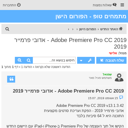
שאלות נפוצות
התחברות
מתמחים טופ - הפורום הישן
ח
האתר החדש
הפורום הישן
י
Adobe Premiere Pro CC 2019 - אדובי פרמייר
פ
2019
ו
מנהל:
אלישי
ש
חיפוש
חיפוש מת
שלח תגובה
הודעה ראשונה שלא נקראה
• הודעה 1 • דף
1
מתוך
1
שמואל
משתמש פעיל מאד
Adobe Premiere Pro CC 2019 - אדובי פרמייר 2019
נ
15 אוגוסט 2019, 15:07
ו
ש
Adobe Premiere Pro CC 2019 v13.1.3.42
א
אדובי פרמייר 2019 - הפקת ועריכת סרטים מקצועית
ש
ל
התוכנה היא ל 64 סיביות בלבד
א
נ
ק
הקישו אל תוך העוצמה של Premiere Pro ב-iPhone ו-iPad עם היישום החדש
ר