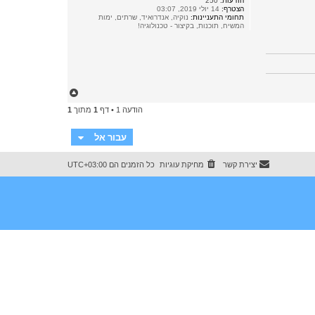
הודעות:
250
הצטרף:
14 יולי 2019, 03:07
תחומי התעניינות:
נוקיה, אנדרואיד, שרתים, ימות
המשיח, תוכנות, בקיצור - טכנולוגיה!
ח
ז
הודעה 1 • דף
1
מתוך
1
ר
ה
ל
עבור אל
מ
ע
ל
יצירת קשר
מחיקת עוגיות
כל הזמנים הם
UTC+03:00
ה