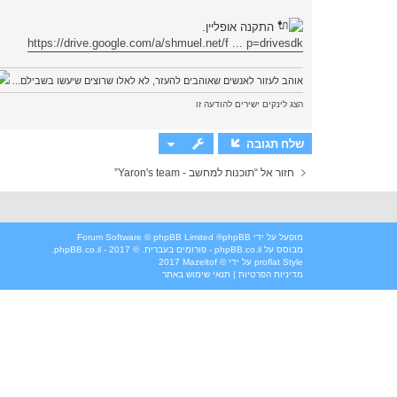
א
התקנה אופליין.
https://drive.google.com/a/shmuel.net/f ... p=drivesdk
אוהב לעזור לאנשים שאוהבים להעזר, לא לאלו שרוצים שיעשו בשבילם...
הצג לינקים ישירים להודעה זו
שלח תגובה
חזור אל “תוכנות למחשב - Yaron's team”
מופעל על ידי
phpBB
® Forum Software © phpBB Limited
מבוסס על
phpBB.co.il - פורומים בעברית
. © 2017 - phpBB.co.il.
Style
proflat
על ידי ©
Mazeltof
2017
מדיניות הפרטיות
|
תנאי שימוש באתר