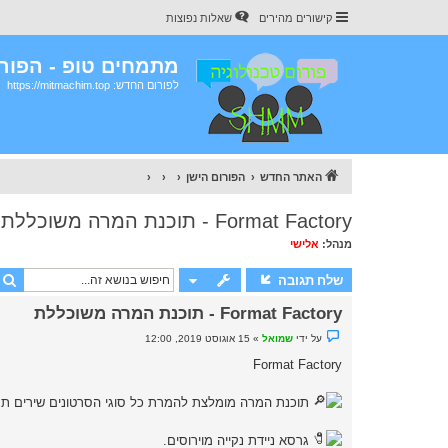
קישורים מהירים
שאלות נפוצות
מתמחים טופ - הפורו
לפורום החדש: https://mitmachim.top
האתר החדש
הפורום הישן
Format Factory - תוכנת המרה משוכללת
מנהל:
אלישי
שלח תגובה
Format Factory - תוכנת המרה משוכללת
נ
על ידי
שמואל
»
15 אוגוסט 2019, 12:00
ו
ש
Format Factory
א
ש
ל
תוכנת המרה מומלצת להמרת כל סוגי הסרטונים שירים תמו
א
נ
ק
גרסא ניידת נקייה מוירוסים.
ר