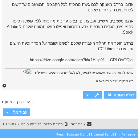
ק
אדובי ברידג' מעניקה לכם גישה מרוכזת לכל הקבצים והמשאבים שדרושים
ר
לפרויקטים היצירתיים שלכם.
א
ארגנו משאבים אישיים וקבוצתיים, בצעו עריכות מרוכזות ללא קושי, הוסיפו
כתמי מים, הגדירו העדפות צבע מרוכזות ואפילו העלו תמונות שלכם ל-Adobe
Stock.
‏ברידג' הופך את תהליך העבודה שלכם לפשוט ושומר על הסדר וכעת היישום
זמין עם CC Libraries.
https://drive.google.com/open?id=1HUp9f ... GRLOsGQjgj
אוהב לעזור לאנשים שאוהבים להעזר, לא לאלו שרוצים שיעשו בשבילם...
הצג לינקים ישירים להודעה זו
ח
ז
ר
שלח תגובה
ה
הודעה 1 • דף
1
מתוך
1
ל
מ
ע
עבור אל
ל
ה
יצירת קשר
מחיקת עוגיות
כל הזמנים הם
UTC+03:00
מופעל על ידי
phpBB
® Forum Software © phpBB Limited