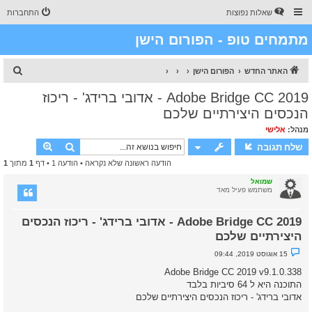
שאלות נפוצות
התחברות
מתמחים טופ - הפורום הישן
ח
האתר החדש
הפורום הישן
י
Adobe Bridge CC 2019 - אדובי ברידג' - ריכוז
פ
הנכסים היצירתיים שלכם
ו
מנהל:
אלישי
ש
חיפוש
חיפוש מת
שלח תגובה
הודעה ראשונה שלא נקראה
• הודעה 1 • דף
1
מתוך
1
שמואל
משתמש פעיל מאד
Adobe Bridge CC 2019 - אדובי ברידג' - ריכוז הנכסים
היצירתיים שלכם
נ
15 אוגוסט 2019, 09:44
ו
ש
Adobe Bridge CC 2019 v9.1.0.338
א
התוכנה היא ל 64 סיביות בלבד
ש
ל
אדובי ברידג' - ריכוז הנכסים היצירתיים שלכם
א
נ