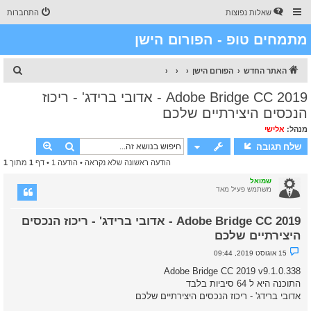
שאלות נפוצות
התחברות
מתמחים טופ - הפורום הישן
ח
האתר החדש
הפורום הישן
י
Adobe Bridge CC 2019 - אדובי ברידג' - ריכוז
פ
הנכסים היצירתיים שלכם
ו
מנהל:
אלישי
ש
חיפוש
חיפוש מת
שלח תגובה
הודעה ראשונה שלא נקראה
• הודעה 1 • דף
1
מתוך
1
שמואל
משתמש פעיל מאד
Adobe Bridge CC 2019 - אדובי ברידג' - ריכוז הנכסים
היצירתיים שלכם
נ
15 אוגוסט 2019, 09:44
ו
ש
Adobe Bridge CC 2019 v9.1.0.338
א
התוכנה היא ל 64 סיביות בלבד
ש
ל
אדובי ברידג' - ריכוז הנכסים היצירתיים שלכם
א
נ