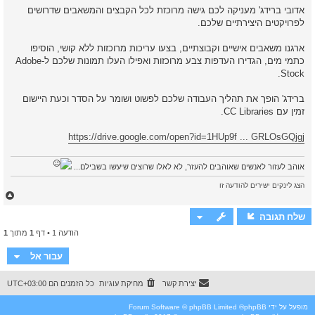
ק
אדובי ברידג' מעניקה לכם גישה מרוכזת לכל הקבצים והמשאבים שדרושים
ר
לפרויקטים היצירתיים שלכם.
א
ארגנו משאבים אישיים וקבוצתיים, בצעו עריכות מרוכזות ללא קושי, הוסיפו
כתמי מים, הגדירו העדפות צבע מרוכזות ואפילו העלו תמונות שלכם ל-Adobe
Stock.
‏ברידג' הופך את תהליך העבודה שלכם לפשוט ושומר על הסדר וכעת היישום
זמין עם CC Libraries.
https://drive.google.com/open?id=1HUp9f ... GRLOsGQjgj
אוהב לעזור לאנשים שאוהבים להעזר, לא לאלו שרוצים שיעשו בשבילם...
הצג לינקים ישירים להודעה זו
ח
ז
ר
שלח תגובה
ה
הודעה 1 • דף
1
מתוך
1
ל
מ
ע
עבור אל
ל
ה
יצירת קשר
מחיקת עוגיות
כל הזמנים הם
UTC+03:00
מופעל על ידי
phpBB
® Forum Software © phpBB Limited