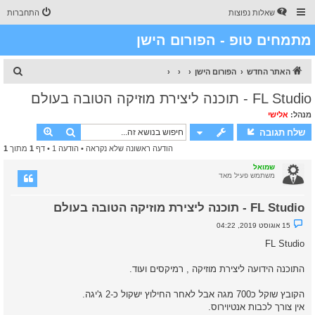
שאלות נפוצות
התחברות
מתמחים טופ - הפורום הישן
ח
האתר החדש
הפורום הישן
י
FL Studio - תוכנה ליצירת מוזיקה הטובה בעולם
פ
מנהל:
אלישי
ו
חיפוש
חיפוש מת
שלח תגובה
ש
הודעה ראשונה שלא נקראה
• הודעה 1 • דף
1
מתוך
1
שמואל
משתמש פעיל מאד
FL Studio - תוכנה ליצירת מוזיקה הטובה בעולם
נ
15 אוגוסט 2019, 04:22
ו
ש
FL Studio
א
ש
ל
התוכנה הידועה ליצירת מוזיקה , רמיקסים ועוד.
א
נ
ק
הקובץ שוקל כ700 מגה אבל לאחר החילוץ ישקול כ-2 ג'יגה.
ר
אין צורך לכבות אנטיוירוס.
א