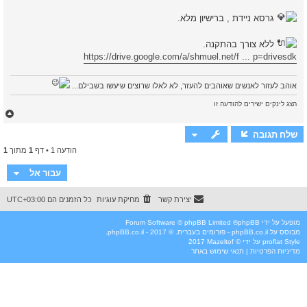
גרסא ניידת , ברישיון מלא.
ללא צורך בהתקנה.
https://drive.google.com/a/shmuel.net/f ... p=drivesdk
אוהב לעזור לאנשים שאוהבים להעזר, לא לאלו שרוצים שיעשו בשבילם...
הצג לינקים ישירים להודעה זו
ח
ז
ר
שלח תגובה
ה
הודעה 1 • דף
1
מתוך
1
ל
מ
ע
עבור אל
ל
ה
יצירת קשר
מחיקת עוגיות
כל הזמנים הם
UTC+03:00
מופעל על ידי
phpBB
® Forum Software © phpBB Limited
מבוסס על
phpBB.co.il - פורומים בעברית
. © 2017 - phpBB.co.il.
Style
proflat
על ידי ©
Mazeltof
2017
מדיניות הפרטיות
|
תנאי שימוש באתר