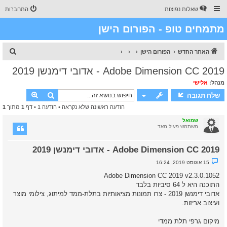
שאלות נפוצות
התחברות
מתמחים טופ - הפורום הישן
ח
האתר החדש
הפורום הישן
י
Adobe Dimension CC 2019 - אדובי דימנשן 2019
פ
מנהל:
אלישי
ו
חיפוש
חיפוש מת
שלח תגובה
ש
הודעה ראשונה שלא נקראה
• הודעה 1 • דף
1
מתוך
1
שמואל
משתמש פעיל מאד
Adobe Dimension CC 2019 - אדובי דימנשן 2019
נ
15 אוגוסט 2019, 16:24
ו
ש
Adobe Dimension CC 2019 v2.3.0.1052
א
התוכנה היא ל 64 סיביות בלבד
ש
ל
אדובי דימנשן 2019 - צרו תמונות מציאותיות בתלת-ממד למיתוג, צילומי מוצר
א
ועיצוב אריזות.
נ
ק
ר
מיקום גרפי תלת ממדי
א