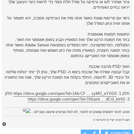
גרור ושחרר לוגו או גרפיקה על מודל תלת ממד כדי לראות כיצד העיצוב שלך
ייראה בחיים האמיתיים.
ניסוי עם פריסות שונות כאשר אתה מזיז את הגרפיקה מסביב, היא תשמור על
אותה זווית וכיוון המודל שלך.
התאמת תמונות אוטומטית
בחר את תמונת הרקע שלך ואת המאפיין וקבע באופן אוטומטי את האור,
המצלמה, הפרספקטיבה, יחס הממדים באמצעות Adobe Sensei כאשר אתה
בוחר תמונה חיצונית, המאפיין מזהה את כיוון השמש ואת עוצמתה, ומוסיף
באופן אוטומטי את האובייקט בהתאם.
הופך PSD מרובה שכבות
קבל קבוצה עשירה של שכבות ביצוא ה- PSD שלך, נותן לך יותר יכולות שליטה
על עיבודי 3D. לדוגמה, החלף בקלות את תמונת הרקע שלך, שנה את התאורה
או את האובייקטים המכוונים
חלק 1:
https://drive.google.com/open?id=1Ab-CF ... zyMG_eYXG0
חלק
https://drive.google.com/open?id=1N1axb ... dCnI_klrX0
2:
אוהב לעזור לאנשים שאוהבים להעזר, לא לאלו שרוצים שיעשו בשבילם...
הצג לינקים ישירים להודעה זו
ח
ז
ר
שלח תגובה