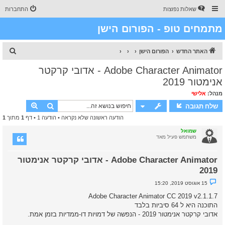
שאלות נפוצות
התחברות
מתמחים טופ - הפורום הישן
ח
האתר החדש
הפורום הישן
י
Adobe Character Animator - אדובי קרקטר
פ
אנימטור 2019
ו
מנהל:
אלישי
ש
חיפוש
חיפוש מת
שלח תגובה
הודעה ראשונה שלא נקראה
• הודעה 1 • דף
1
מתוך
1
שמואל
משתמש פעיל מאד
Adobe Character Animator - אדובי קרקטר אנימטור
2019
נ
15 אוגוסט 2019, 15:20
ו
ש
Adobe Character Animator CC 2019 v2.1.1.7
א
התוכנה היא ל 64 סיביות בלבד
ש
ל
אדובי קרקטר אנימטור 2019 - הנפשה של דמויות דו-ממדיות בזמן אמת.
א
נ