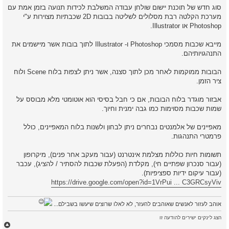
ק
סוג חדש של תוכנת יישום שולחן עבודה המשלבת לכידות תנועה בזמן אמת עם
ר
מערכת הקלטה רבת מסלולים לשליטה בבובות 2D שכבתיות מצוירות ע"י
א
Photoshop או Illustrator.
מייבא שכבות מסמכי Photoshop ו- Illustrator לתוך בובות אשר מיישמים את
התנהגויותיהם.
הבובות ממוקמות לאחר מכן לתוך סצנה, אשר ניתן לצפות בלוח Scene ולוח
ציר הזמן.
אבזור מוגדר בלוח הבובות, אם כי חבל בסיסי הוא אוטומטי מלא מבוסס על
שמות שכבות מסוימות כמו גבה ימנית וחיוך.
מאפיינים של אלמנטים נבחרים ניתן לבחון ולשנות בלוח המאפיינים, כולל
פרמטרי התנהגות.
תשומות חיות כוללות מצלמת אינטרנט (עבור מעקב אחר פנים), מיקרופון
(עבור סנכרון שפתיים חי), מקלדת (הפעלת שכבות להסתיר / להציג), עכבר
(עבור עיקום ידיות ספציפיות).
https://drive.google.com/open?id=1VrPui ... C3GRCsyViv
אוהב לעזור לאנשים שאוהבים להעזר, לא לאלו שרוצים שיעשו בשבילם...
הצג לינקים ישירים להודעה זו
ח