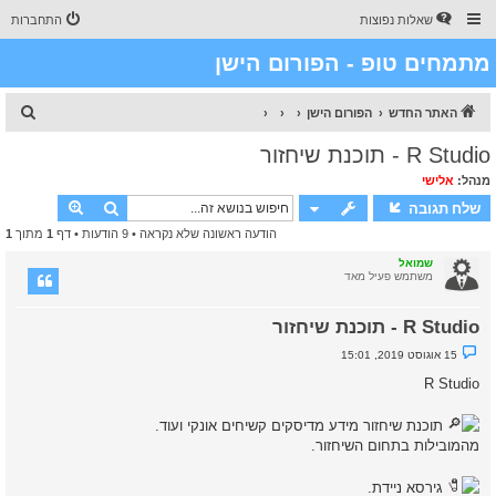
שאלות נפוצות
התחברות
מתמחים טופ - הפורום הישן
ח
האתר החדש
הפורום הישן
י
R Studio - תוכנת שיחזור
פ
מנהל:
אלישי
ו
חיפוש
חיפוש מת
שלח תגובה
ש
הודעה ראשונה שלא נקראה
• 9 הודעות • דף
1
מתוך
1
שמואל
משתמש פעיל מאד
R Studio - תוכנת שיחזור
נ
15 אוגוסט 2019, 15:01
ו
ש
R Studio
א
ש
ל
תוכנת שיחזור מידע מדיסקים קשיחים אונקי ועוד.
א
נ
מהמובילות בתחום השיחזור.
ק
ר
א
גירסא ניידת.