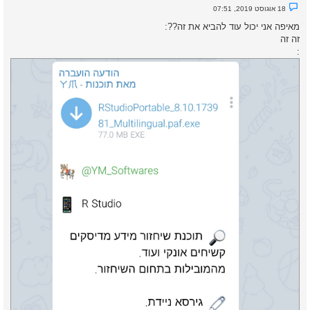
ל
נ
18 אוגוסט 2019, 07:51
ה
ו
ש
מאיפה אני יכול עוד להביא את זה??:
א
זה זה
ש
ל
:
א
נ
ק
ר
א