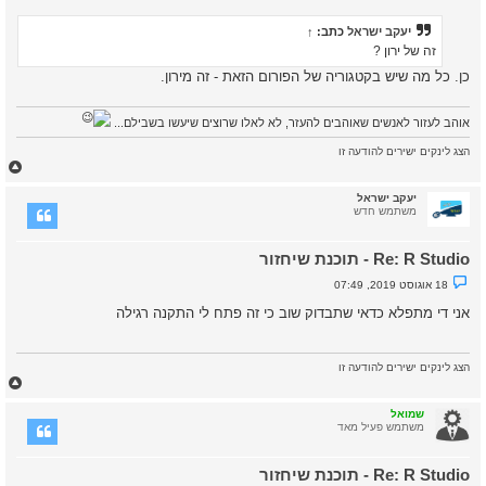
ש
א
יעקב ישראל
כתב:
↑
ש
ל
זה של ירון ?
א
כן. כל מה שיש בקטגוריה של הפורום הזאת - זה מירון.
נ
ק
ר
א
אוהב לעזור לאנשים שאוהבים להעזר, לא לאלו שרוצים שיעשו בשבילם...
הצג לינקים ישירים להודעה זו
ח
ז
ר
יעקב ישראל
ה
משתמש חדש
ל
מ
Re: R Studio - תוכנת שיחזור
ע
ל
נ
18 אוגוסט 2019, 07:49
ה
ו
ש
אני די מתפלא כדאי שתבדוק שוב כי זה פתח לי התקנה רגילה
א
ש
ל
א
הצג לינקים ישירים להודעה זו
נ
ח
ק
ז
ר
א
ר
שמואל
ה
משתמש פעיל מאד
ל
מ
Re: R Studio - תוכנת שיחזור
ע