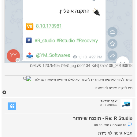
20190818_075108.jpg (322.34 KiB) נצפה 12075495 פעמים
אוהב לעזור לאנשים שאוהבים להעזר, לא לאלו שרוצים שיעשו בשבילם...
הצג לינקים ישירים להודעה זו
ח
ז
ר
יעקב ישראל
ה
משתמש חדש
ל
מ
Re: R Studio - תוכנת שיחזור
ע
ל
נ
18 אוגוסט 2019, 08:05
ה
ו
ש
תביא גרסה לא ניידת
א