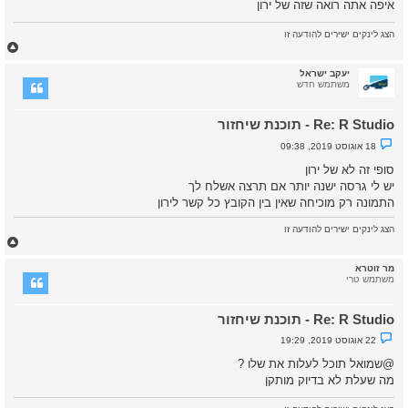
איפה אתה רואה שזה של ירון
ש
ל
א
הצג לינקים ישירים להודעה זו
נ
ח
ק
ז
ר
א
ר
יעקב ישראל
ה
משתמש חדש
ל
מ
Re: R Studio - תוכנת שיחזור
ע
ל
נ
18 אוגוסט 2019, 09:38
ה
ו
ש
סופי זה לא של ירון
א
יש לי גרסה ישנה יותר אם תרצה אשלח לך
ש
ל
התמונה רק מוכיחה שאין בין הקובץ כל קשר לירון
א
נ
ק
הצג לינקים ישירים להודעה זו
ר
ח
א
ז
ר
מר זוטרא
ה
משתמש טרי
ל
מ
Re: R Studio - תוכנת שיחזור
ע
ל
נ
22 אוגוסט 2019, 19:29
ה
ו
ש
@שמואל
תוכל לעלות את שלו ?
א
מה שעלת לא בדיוק מותקן
ש
ל
א