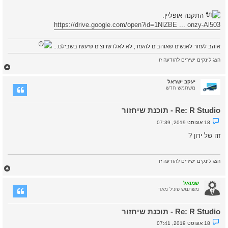
התקנה אופליין.
https://drive.google.com/open?id=1NlZBE ... onzy-Al503
אוהב לעזור לאנשים שאוהבים להעזר, לא לאלו שרוצים שיעשו בשבילם...
הצג לינקים ישירים להודעה זו
ח
ז
ר
יעקב ישראל
ה
משתמש חדש
ל
מ
Re: R Studio - תוכנת שיחזור
ע
ל
נ
18 אוגוסט 2019, 07:39
ה
ו
ש
זה של ירון ?
א
ש
ל
א
הצג לינקים ישירים להודעה זו
נ
ח
ק
ז
ר
א
ר
שמואל
ה
משתמש פעיל מאד
ל
מ
Re: R Studio - תוכנת שיחזור
ע
ל
נ
18 אוגוסט 2019, 07:41
ה
ו