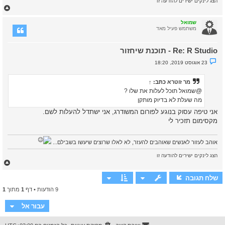
הצג לינקים ישירים להודעה זו
נ
ח
ק
ז
ר
א
ר
שמואל
ה
משתמש פעיל מאד
ל
מ
Re: R Studio - תוכנת שיחזור
ע
ל
נ
23 אוגוסט 2019, 18:20
ה
ו
ש
א
מר זוטרא
כתב:
↑
ש
ל
@שמואל תוכל לעלות את שלו ?
א
מה שעלת לא בדיוק מותקן
נ
ק
אני טיפה עסוק בנוגע לפורום המשודרג, אני ישתדל להעלות לשם.
ר
מקסימום תזכיר לי
א
אוהב לעזור לאנשים שאוהבים להעזר, לא לאלו שרוצים שיעשו בשבילם...
הצג לינקים ישירים להודעה זו
ח
ז
ר
שלח תגובה
ה
9 הודעות • דף
1
מתוך
1
ל
מ
ע
עבור אל
ל
ה