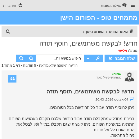
שאלות נפוצות
התחברות
מתמחים טופ - הפורום הישן
ח
האתר החדש
הפורום הישן
י
חדש! לבקשת משתמשים, תוסף תודה
פ
מנהל:
אלישי
ו
חיפוש
חיפוש מת
שלח תגובה
ש
הודעה ראשונה שלא נקראה
• 5 הודעות • דף
1
מתוך
1
שמואל
משתמש פעיל מאד
חדש! לבקשת משתמשים, תוסף תודה
נ
04 אוגוסט 2019, 20:43
ו
ש
ניתן להוסיף תודה עבור כל ההודעות בכל הפורומים.
א
ש
ל
ברירת מחדל שמתקבלת תודה עבוד הודעה שלכם תקבלו באמצעות הפורום
א
התראה במערכת הפורום. ניתן לעשות שגם תקבלו במייל ו/או לבטל את
נ
ק
ההתראות כלל על תודות:
ר
ניהול התראות:
א