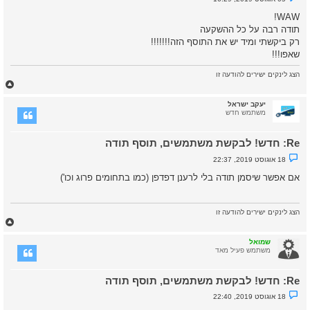
ה
ו
ש
WAW!
א
תודה רבה על כל ההשקעה
ש
ל
רק ביקשתי ומיד יש את התוסף הזה!!!!!!!
א
שאפו!!!
נ
ק
ר
הצג לינקים ישירים להודעה זו
א
ח
ז
ר
יעקב ישראל
ה
משתמש חדש
ל
מ
Re: חדש! לבקשת משתמשים, תוסף תודה
ע
ל
נ
18 אוגוסט 2019, 22:37
ה
ו
ש
אם אפשר שיסמן תודה בלי לרענן דפדפן (כמו בתחומים פרוג וכו')
א
ש
ל
א
הצג לינקים ישירים להודעה זו
נ
ח
ק
ז
ר
א
ר
שמואל
ה
משתמש פעיל מאד
ל
מ
Re: חדש! לבקשת משתמשים, תוסף תודה
ע
ל
נ
18 אוגוסט 2019, 22:40
ה
ו
ש