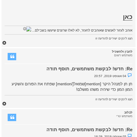
כאן
אוהב לעזור לאנשים שאוהבים להעזר, לא לאלו שרוצים שיעשו בשבילם...
הצג לינקים ישירים להודעה זו
ח
ז
ר
להבין ולהשכיל
ה
משתמש רשום
ל
מ
Re: חדש! לבקשת משתמשים, תוסף תודה
ע
ל
נ
04 אוגוסט 2019, 20:57
ה
ו
ש
חן חן למנהל היקר [mention]שמואל[/mention] שפתח את הפורום והשקיע
א
המון המון כדי שיהיה משהו מושלם!
ש
ל
א
הצג לינקים ישירים להודעה זו
נ
ח
ק
ז
ר
א
ר
לבלוב
ה
משתמש טרי
ל
מ
Re: חדש! לבקשת משתמשים, תוסף תודה
ע
ל
נ
05 אוגוסט 2019, 16:29