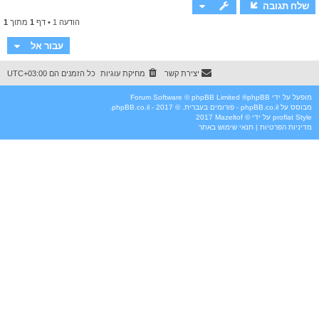
ר
שלח תגובה
ה
הודעה 1 • דף
1
מתוך
1
ל
מ
ע
עבור אל
ל
ה
יצירת קשר
מחיקת עוגיות
כל הזמנים הם
UTC+03:00
מופעל על ידי
phpBB
® Forum Software © phpBB Limited
מבוסס על
phpBB.co.il - פורומים בעברית
. © 2017 - phpBB.co.il.
Style
proflat
על ידי ©
Mazeltof
2017
מדיניות הפרטיות
|
תנאי שימוש באתר