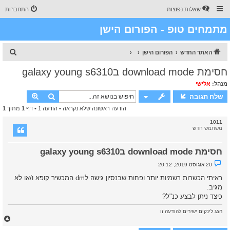
שאלות נפוצות
התחברות
מתמחים טופ - הפורום הישן
ח
האתר החדש
הפורום הישן
י
חסימת download mode בgalaxy young s6310
פ
מנהל:
אלישי
ו
חיפוש
חיפוש מת
שלח תגובה
ש
הודעה ראשונה שלא נקראה
• הודעה 1 • דף
1
מתוך
1
1011
משתמש חדש
חסימת download mode בgalaxy young s6310
נ
20 אוגוסט 2019, 20:12
ו
ש
ראיתי הכשרות רשמיות יותר ופחות שבנסיון גישה לdm המכשיר קופא ו/או לא
א
מגיב.
ש
ל
כיצד ניתן לבצע כנ"ל?
א
נ
ק
הצג לינקים ישירים להודעה זו
ר
ח
א
ז