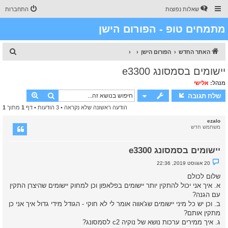
שאלות נפוצות
התחברות
מתמחים טופ - הפורום הישן
ח
האתר החדש
הפורום הישן
י
יישומים בסמסונג e3300
פ
מנהל:
אלישי
ו
חיפוש
חיפוש מת
שלח תגובה
ש
הודעה ראשונה שלא נקראה
• 3 הודעות • דף
1
מתוך
1
ezalo
משתמש חדש
יישומים בסמסונג e3300
נ
20 אוגוסט 2019, 22:36
ו
ש
שלום לכולם
א
א. איך אני יכול להתקין יותר יישומים בפלאפון וכן למחוק יישומים שהיצרן התקין
ש
ל
עם הגנה?
א
ב. וכן יש כל מיני יישומים שג'אווה אומר לי לא חוקי - הגודל מידי גדול איך אני כן
נ
ק
מתקין אותם?
ר
ג. איך ממירים ערכות נושא של נוקיה c2 לסמסונג?
א