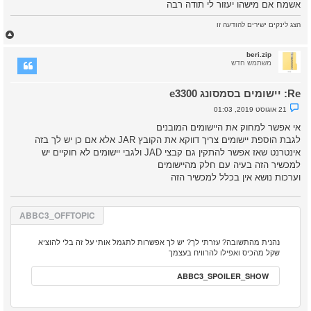
אשמח אם מישהו יעזור לי תודה רבה
הצג לינקים ישירים להודעה זו
ח
ז
ר
beri.zip
ה
משתמש חדש
ל
מ
Re: יישומים בסמסונג e3300
ע
ל
נ
21 אוגוסט 2019, 01:03
ה
ו
ש
אי אפשר למחוק את היישומים המובנים
א
לגבת הוספת יישומים צריך דווקא את הקובץ JAR אלא אם כן יש לך בזה
ש
ל
אינטרנט שאז אפשר להתקין גם קבצי JAD ולגבי יישומים לא חוקיים יש
א
למכשיר הזה בעיה עם חלק מהיישומים
נ
ק
וערכות נושא אין בכלל למכשיר הזה
ר
א
ABBC3_OFFTOPIC
נהנית מהתשובה? עזרתי לך? יש לך אפשרות לתגמל אותי על זה בלי להוציא
שקל מהכיס ואפילו להרוויח בעצמך
ABBC3_SPOILER_SHOW