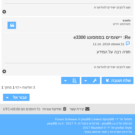
הצג לינקים ישירים להודעה זו
ח
ז
ר
ezalo
ה
משתמש חדש
ל
מ
Re: יישומים בסמסונג e3300
ע
ל
נ
21 אוגוסט 2019, 11:14
ה
ו
ש
תודה רבה על המידע
א
ש
ל
א
הצג לינקים ישירים להודעה זו
נ
ח
ק
ז
ר
א
ר
שלח תגובה
ה
3 הודעות • דף
1
מתוך
1
ל
מ
ע
עבור אל
ל
ה
יצירת קשר
מחיקת עוגיות
כל הזמנים הם
UTC+03:00
מופעל על ידי
phpBB
® Forum Software © phpBB Limited
מבוסס על
phpBB.co.il - פורומים בעברית
. © 2017 - phpBB.co.il.
Style
proflat
על ידי ©
Mazeltof
2017
מדיניות הפרטיות
|
תנאי שימוש באתר