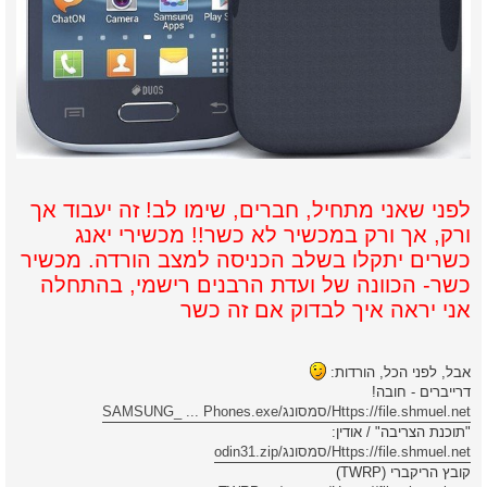
לפני שאני מתחיל, חברים, שימו לב! זה יעבוד אך
ורק, אך ורק במכשיר לא כשר!! מכשירי יאנג
כשרים יתקלו בשלב הכניסה למצב הורדה. מכשיר
כשר- הכוונה של ועדת הרבנים רישמי, בהתחלה
אני יראה איך לבדוק אם זה כשר
אבל, לפני הכל, הורדות:
דרייברים - חובה!
Https://file.shmuel.net/סמסונג/SAMSUNG_ ... Phones.exe
"תוכנת הצריבה" / אודין:
Https://file.shmuel.net/סמסונג/odin31.zip
קובץ הריקברי (TWRP)