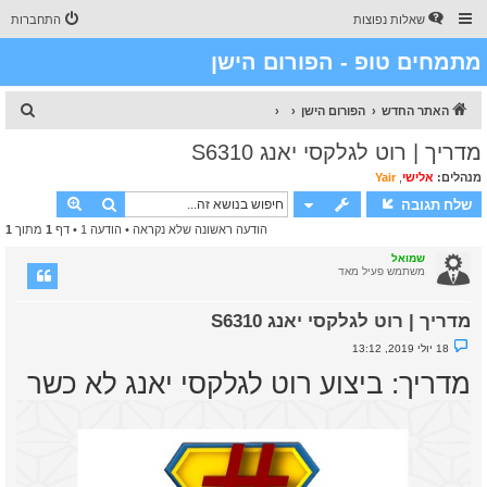
שאלות נפוצות
התחברות
מתמחים טופ - הפורום הישן
ח
האתר החדש
הפורום הישן
י
מדריך | רוט לגלקסי יאנג S6310
פ
מנהלים:
אלישי
,
Yair
ו
חיפוש
חיפוש מת
שלח תגובה
ש
הודעה ראשונה שלא נקראה
• הודעה 1 • דף
1
מתוך
1
שמואל
משתמש פעיל מאד
מדריך | רוט לגלקסי יאנג S6310
נ
18 יולי 2019, 13:12
ו
ש
מדריך: ביצוע רוט לגלקסי יאנג לא כשר
א
ש
ל
א
נ
ק
ר
א