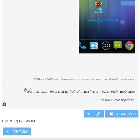
תגיות: ביצוע רוט, SuperSU ריקברי, גלקסי יאנג, יאנג כשר, רוט ליאנג, רוט לגלקסי יאנג, S6130, ביצוע ROOT
אוהב לעזור לאנשים שאוהבים להעזר, לא לאלו שרוצים שיעשו בשבילם...
הצג לינקים ישירים להודעה זו
ח
ז
ר
שלח תגובה
ה
הודעה 1 • דף
1
מתוך
1
ל
מ
ע
עבור אל
ל
ה