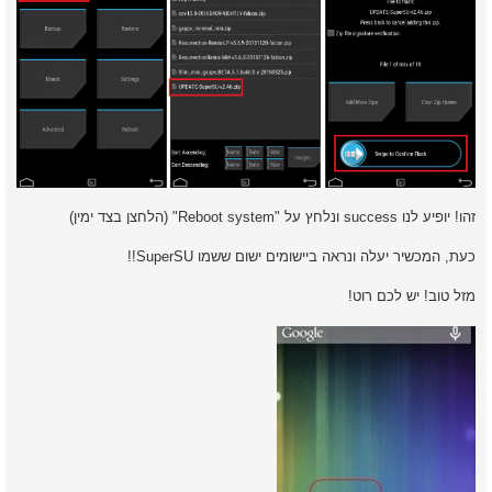
זהו! יופיע לנו success ונלחץ על "Reboot system" (הלחצן בצד ימין)
כעת, המכשיר יעלה ונראה ביישומים ישום ששמו SuperSU!!
מזל טוב! יש לכם רוט!