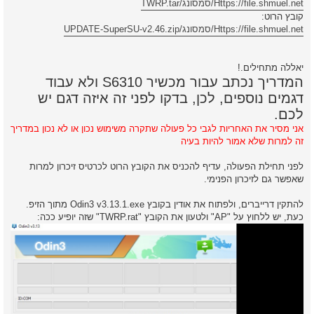
Https://file.shmuel.net/סמסונג/TWRP.tar
קובץ הרוט:
Https://file.shmuel.net/סמסונג/UPDATE-SuperSU-v2.46.zip
יאללה מתחילים.!
המדריך נכתב עבור מכשיר S6310 ולא עבוד
דגמים נוספים, לכן, בדקו לפני זה איזה דגם יש
לכם.
אני מסיר את האחריות לגבי כל פעולה שתקרה משימוש נכון או לא נכון במדריך
זה למרות שלא אמור להיות בעיה
לפני תחילת הפעולה, עדיף להכניס את הקובץ הרוט לכרטיס זיכרון למרות
שאפשר גם לזיכרון הפנימי.
להתקין דרייברים, ולפתוח את אודין בקובץ Odin3 v3.13.1.exe מתוך הזיפ.
כעת, יש ללחוץ על "AP" ולטעון את הקובץ "TWRP.rat" שזה יופיע ככה: