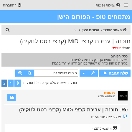
שאלות נפוצות
התחברות
מתמחים טופ - הפורום הישן
ח
האתר החדש
הפורום הישן
י
תוכנה | עריכת קבצי MiDi (קבצי רטט לנוקיה)
פ
מנהל:
אלישי
ו
כללי הפורום
ש
יש לפתוח נושאים אך ורק עם מידע לפיתוח.
בקשות פיתוח וכדו' יש לשאול בפורום "דיון ועזרה" בלבד!
חיפוש
חיפוש מת
שלח תגובה
2
1
הקודם
הודעה ראשונה שלא נקראה
• 12 הודעות
Men770
משתמש חדש
Re: תוכנה | עריכת קבצי MiDi (קבצי רטט לנוקיה)
נ
21 אוגוסט 2019, 13:56
ו
ש
א
yzahn
כתב:
↑
ש