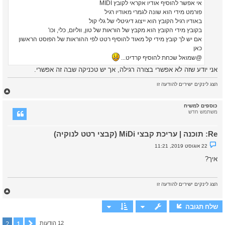
ל
אי אפשר להוסיף אודיו אקראי לקובץ MIDI
א
פורמט מידי הוא שונה לגמרי מאודיו רגיל
נ
ק
באודיו רגיל הקובץ הוא ייצוג דיגיטלי של גלי קול
ר
בקובץ מידי הקובץ הוא מקבץ של הוראות של טון, ווליום, כלי, וכו'
א
אם יש לך קובץ מידי קל מאוד להוסיף רטט לפי ההוראות של הפוסט הראשון
כאן
@שמואל שכחת להוסיף קרדיט...
אני יודע שזה לא אפשרי בצורה רגילה, אך יש טכניקה שבה זה אפשרי.
הצג לינקים ישירים להודעה זו
ח
ז
ר
כוספים למשיח
ה
משתמש חדש
ל
מ
Re: תוכנה | עריכת קבצי MiDi (קבצי רטט לנוקיה)
ע
ל
נ
22 אוגוסט 2019, 11:21
ה
ו
ש
איך?
א
ש
ל
א
הצג לינקים ישירים להודעה זו
נ
ח
ק
ז
ר
א
ר
שלח תגובה
ה
ל
2
1
הקודם
12 הודעות