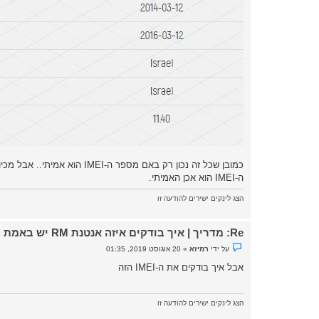
ה-IMEI הוא אכן האמיתי.
הצג לינקים ישירים להודעה זו
Re: מדריך | איך בודקים איזה אנטנת RM יש באמת לפלאפון
נ
על ידי
רמיזא
»
20 אוגוסט 2019, 01:35
ו
ש
אבל איך בודקים את ה-IMEI הזה
א
ש
ל
א
הצג לינקים ישירים להודעה זו
נ
ק