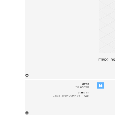
ר ה-IMEI שמשנה רק לתצוגה ולא באמת, לכאורה
ח
ז
ר
רמיזא
ה
משתמש טרי
ל
הודעות:
0
מ
הצטרף:
08 אוגוסט 2019, 18:02
ע
ל
ה
ח