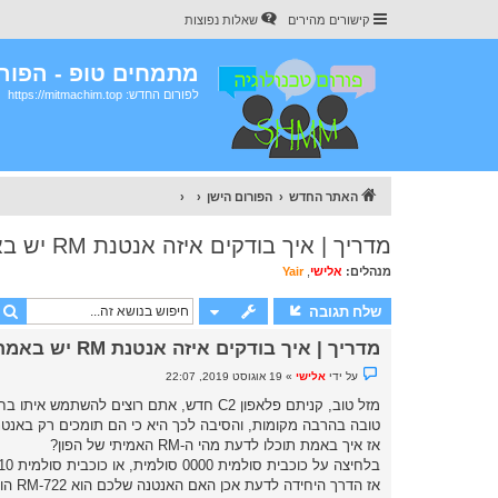
קישורים מהירים
שאלות נפוצות
מתמחים טופ - הפורו
לפורום החדש: https://mitmachim.top
האתר החדש
הפורום הישן
מדריך | איך בודקים איזה אנטנת RM יש באמת לפלאפון
מנהלים:
אלישי
,
Yair
שלח תגובה
מדריך | איך בודקים איזה אנטנת RM יש באמת לפלאפון
נ
על ידי
אלישי
»
19 אוגוסט 2019, 22:07
ו
ש
א
טובה בהרבה מקומות, והסיבה לכך היא כי הם תומכים רק באנטנו
ש
ל
אז איך באמת תוכלו לדעת מהי ה-RM האמיתי של הפון?
א
בלחיצה על כוכבית סולמית 0000 סולמית, או כוכבית סולמית 0010 סולמית, תקבלו מידע שעלול להיות שגוי, מכיון שהמידע הזה ניתן לעריכה.
נ
ק
אז הדרך היחידה לדעת אכן האם האנטנה שלכם הוא RM-722 הוא ע"י האתר הזה:
ר