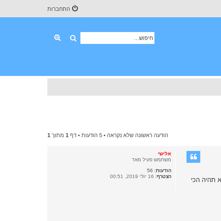
התחברות
חיפוש
חיפוש מתקדם
הודעה ראשונה שלא נקראה
• 5 הודעות • דף
1
מתוך
1
אלישי
משתמש פעיל מאד
הודעות:
56
הצטרף:
16 יולי 2019, 00:51
רמי לוי, אבל חבר לחש לכם שאם האנטנה היא RM-721, הקליטה לא תהיה הכי