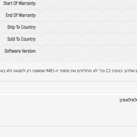
כמובן שכל זה נכון רק באם מספר ה-IMEI הוא אמיתי.. אבל מכיון שלרוב בנוקיה C2 וכד' לא מחליפים את מספ