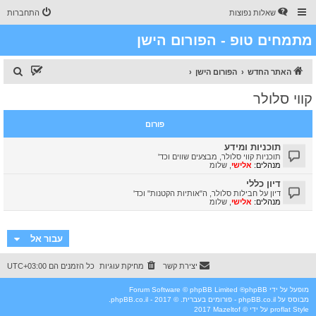
שאלות נפוצות
התחברות
מתמחים טופ - הפורום הישן
ח
האתר החדש
הפורום הישן
י
קווי סלולר
פ
ו
פורום
ש
תוכניות ומידע
תוכניות קווי סלולר, מבצעים שווים וכד'
מנהלים:
אלישי
,
שלומ
דיון כללי
דיון על חבילות סלולר, ה"אותיות הקטנות" וכד'
מנהלים:
אלישי
,
שלומ
עבור אל
יצירת קשר
מחיקת עוגיות
כל הזמנים הם
UTC+03:00
מופעל על ידי
phpBB
® Forum Software © phpBB Limited
מבוסס על
phpBB.co.il - פורומים בעברית
. © 2017 - phpBB.co.il.
Style
proflat
על ידי ©
Mazeltof
2017