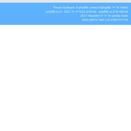
מופעל על ידי
phpBB
® Forum Software © phpBB Limited
מבוסס על
phpBB.co.il - פורומים בעברית
. © 2017 - phpBB.co.il.
Style
proflat
על ידי ©
Mazeltof
2017
מדיניות הפרטיות
|
תנאי שימוש באתר