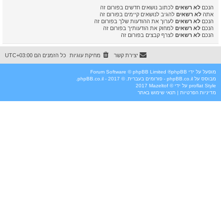
הנכם
לא רשאים
לכתוב נושאים חדשים בפורום זה
אתה
לא רשאים
להגיב לנושאים קיימים בפורום זה
הנכם
לא רשאים
לערוך את ההודעות שלך בפורום זה
הנכם
לא רשאים
למחוק את הודעותיך בפורום זה
הנכם
לא רשאים
לצרף קבצים בפורום זה
יצירת קשר
מחיקת עוגיות
כל הזמנים הם
UTC+03:00
מופעל על ידי
phpBB
® Forum Software © phpBB Limited
מבוסס על
phpBB.co.il - פורומים בעברית
. © 2017 - phpBB.co.il.
Style
proflat
על ידי ©
Mazeltof
2017
מדיניות הפרטיות
|
תנאי שימוש באתר