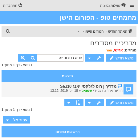
שאלות נפוצות
התחברות
מתמחים טופ - הפורום הישן
ח
האתר החדש
הפורום הישן
י
מדריכים מסודרים
פ
מנהלים:
אלישי
,
Yair
ו
חיפוש
חיפוש מתק
נושא חדש
ש
1 נושא • דף
1
מתוך
1
נושאים
מדריך | רוט לגלקסי יאנג S6310
הודעה אחרונה על ידי
שמואל
«
18 יולי 2019, 13:12
נושא חדש
1 נושא • דף
1
מתוך
1
עבור אל
הרשאות הפורום