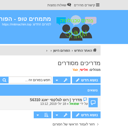
קישורים מהירים
שאלות נפוצות
מתמחים טופ - הפורו
לפורום החדש: https://mitmachim.top
האתר החדש
הפורום הישן
מדריכים מסודרים
מנהלים:
אלישי
,
Yair
ח
נושא חדש
נושאים
מדריך | רוט לגלקסי יאנג S6310
על ידי
שמואל
» 18 יולי 2019, 13:12
נושא חדש
חזור לעמוד הראשי של הפורום