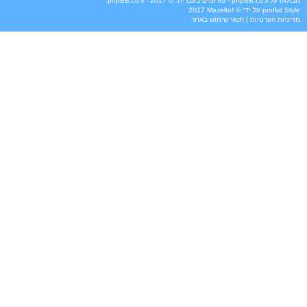
מבוסס על
phpBB.co.il - פורומים בעברית
. © 2017 - phpBB.co.il.
Style
proflat
על ידי ©
Mazeltof
2017
מדיניות הפרטיות
|
תנאי שימוש באתר