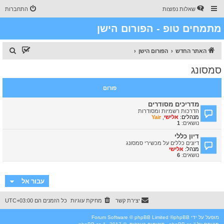
שאלות נפוצות
התחברות
מתמחים טופ - הפורום הישן
ח
האתר החדש
הפורום הישן
י
סמסונג
פ
ו
פורום
ש
מדריכים מסודרים
הדרכות רשמיות ומסודרות
מנהלים:
אלישי
,
Yair
נושאים:
1
דיון כללי
דיונים כללים על מכשירי סמסונג
מנהל:
אלישי
נושאים:
6
עבור אל
יצירת קשר
מחיקת עוגיות
כל הזמנים הם
UTC+03:00
מופעל על ידי
phpBB
® Forum Software © phpBB Limited