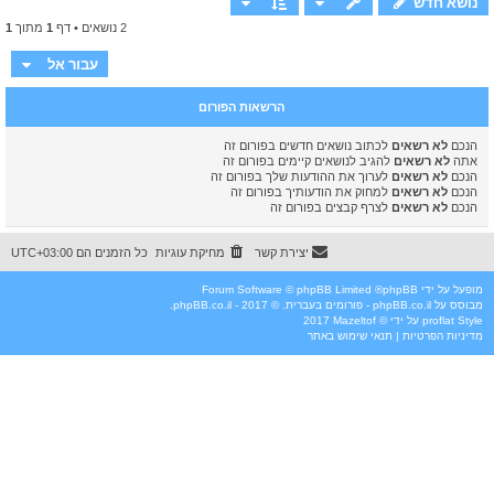
נושא חדש
2 נושאים • דף
1
מתוך
1
עבור אל
הרשאות הפורום
הנכם
לא רשאים
לכתוב נושאים חדשים בפורום זה
אתה
לא רשאים
להגיב לנושאים קיימים בפורום זה
הנכם
לא רשאים
לערוך את ההודעות שלך בפורום זה
הנכם
לא רשאים
למחוק את הודעותיך בפורום זה
הנכם
לא רשאים
לצרף קבצים בפורום זה
יצירת קשר
מחיקת עוגיות
כל הזמנים הם
UTC+03:00
מופעל על ידי
phpBB
® Forum Software © phpBB Limited
מבוסס על
phpBB.co.il - פורומים בעברית
. © 2017 - phpBB.co.il.
Style
proflat
על ידי ©
Mazeltof
2017
מדיניות הפרטיות
|
תנאי שימוש באתר