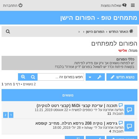
שאלות נפוצות
התחברות
מתמחים טופ - הפורום הישן
ח
האתר החדש
הפורום הישן
י
הפורום למפתחים
פ
מנהל:
אלישי
ו
כללי הפורום
ש
יש לפתוח נושאים אך ורק עם מידע לפיתוח.
בקשות פיתוח וכדו' יש לשאול בפורום "דיון ועזרה" בלבד!
חיפוש
חיפוש מתק
נושא חדש
2 נושאים • דף
1
מתוך
1
נושאים
תוכנה | עריכת קבצי MiDi (קבצי רטט לנוקיה)
הודעה אחרונה על ידי
כוספים למשיח
«
22 אוגוסט 2019, 11:21
תגובות:
11
2
1
גירסא | נוקיה 208 גירסא רגילה. מחייב קופסא
הודעה אחרונה על ידי
Ishay
«
28 יולי 2019, 18:00
תגובות:
4