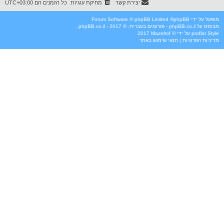
יצירת קשר
מחיקת עוגיות
כל הזמנים הם
UTC+03:00
מופעל על ידי
phpBB
® Forum Software © phpBB Limited
מבוסס על
phpBB.co.il - פורומים בעברית
. © 2017 - phpBB.co.il.
Style
proflat
על ידי ©
Mazeltof
2017
מדיניות הפרטיות
|
תנאי שימוש באתר