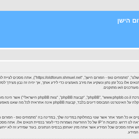
ם הישן
בעת הגישה אל “מתמחים טופ - הפורום הישן” (להלן “אנחנו”, 
תנאים אלו בכל זמן נתון ונשקיע את מירב מאמצינו כדי לידע אותך, אך יהיה זה נבון מצידך
עודכנים ו/או מתוקנים.
. מערכת phpBB מקלה על האינטרנט המבוסס דיונים בלבד, ק
וקיים או כל חומר אחר אשר שנוי במחלוקת במדינה שלך, במדינה בה “מתמחים טופ - הפורום
לחסימה מיידית ולצמיתות, עם הודעה לספק שירות האינטרנט אם זה יראה לנו דרוש. כתובות ה־IP של כל ההודעות נ
תמש אתה מסכים שכל המידע אשר אתה מזין יאוחסן בבסיס הנתונים. בעוד שמידע זה לא ייחש