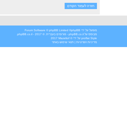
חזרה לעמוד הקודם
מופעל על ידי
phpBB
® Forum Software © phpBB Limited
מבוסס על
phpBB.co.il - פורומים בעברית
. © 2017 - phpBB.co.il.
Style
proflat
על ידי ©
Mazeltof
2017
מדיניות הפרטיות
|
תנאי שימוש באתר