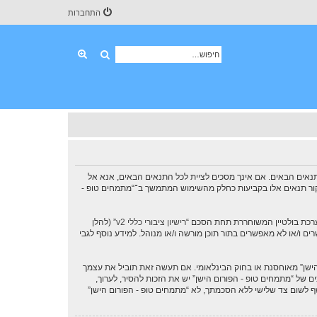
התחברות
חיפוש
חיפוש מתקדם
“אותנו”, “שלנו”, “מתמחים טופ - הפורום הישן”, “https://oldforum.shmuel.net”), אתה מסכים לציית לתנאים הבאים. אם אינך מסכים לציית לכל התנאים הבאים, אנא אל
 לסקור תנאים אלו בקביעות כחלק מהשימוש המתמשך ב־“מתמחים טופ -
רישיון ציבורי כללי v2
” (להלן
בוצת phpBB אינה אחראית לכל מה שאנו מאפשרים ו/או לא מאפשרים בתור תוכן מורשה ו/או מנוהל. למידע נוסף לגבי
 הישן” מאוחסנת או בחוק הבינלאומי. אם תעשה זאת תוביל את עצמך
שמרות כדי לעזור בכפיית תנאים אלו. אתה מסכים של “מתמחים טופ - הפורום הישן” יש את הזכות להסיר, לערוך,
ף לשום צד שלישי ללא הסכמתך, לא “מתמחים טופ - הפורום הישן”