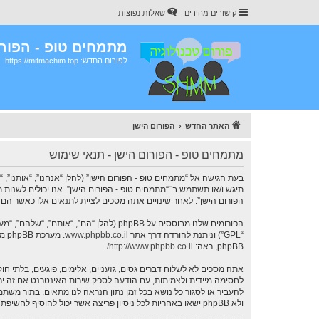
קישורים מהירים
שאלות נפוצות
מתמחים טופ - הפורו
לפורום החדש: https://mitmachim.top
האתר החדש
הפורום הישן
מתמחים טופ - הפורום הישן - תנאי שימוש
תיגש ו/או תשתמש ב־“מתמחים טופ - הפורום הישן”. אנו יכולים לשנות 
הפורום הישן”. לאחר שינויים אתה מסכים לציית לתנאים אלו כאשר הם מ
הפורומים שלנו מבוססים על phpBB (להלן “הם”, “אותם”, “שלהם”, “מערכת phpBB”, “www.phpbb.co.il”, “קבוצת phpBB”, “צוות phpBB הישראלי”) אשר הינה מערכת בולטיין המשוחררת תחת הסכם “
“GPL”) וניתנת להורדה דרך אתר
www.phpbb.co.il
phpBB, ראה:
http://www.phpbb.co.il/
.
אתה מסכים לא לשלוח דברים גסים, גזעניים, אלימים, פוגעים, בלתי ח
להעביר או לסגור כל נושא בכל זמן נתון הנראה לנו מתאים. בתור מש
ולא phpBB ישאו באחריות לכל ניסיון פריצה אשר יכול להוסיף לחשיפת המידע.