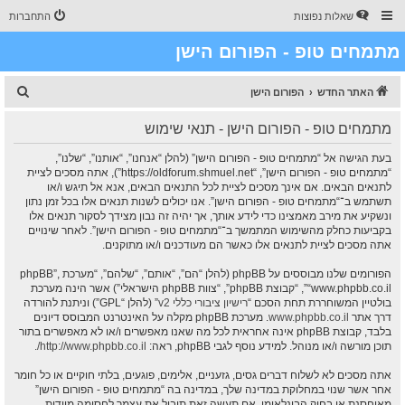
שאלות נפוצות
התחברות
מתמחים טופ - הפורום הישן
ח
האתר החדש
הפורום הישן
י
מתמחים טופ - הפורום הישן - תנאי שימוש
פ
ו
בעת הגישה אל “מתמחים טופ - הפורום הישן” (להלן “אנחנו”, “אותנו”, “שלנו”,
“מתמחים טופ - הפורום הישן”, “https://oldforum.shmuel.net”), אתה מסכים לציית
ש
לתנאים הבאים. אם אינך מסכים לציית לכל התנאים הבאים, אנא אל תיגש ו/או
תשתמש ב־“מתמחים טופ - הפורום הישן”. אנו יכולים לשנות תנאים אלו בכל זמן נתון
ונשקיע את מירב מאמצינו כדי לידע אותך, אך יהיה זה נבון מצידך לסקור תנאים אלו
בקביעות כחלק מהשימוש המתמשך ב־“מתמחים טופ - הפורום הישן”. לאחר שינויים
אתה מסכים לציית לתנאים אלו כאשר הם מעודכנים ו/או מתוקנים.
הפורומים שלנו מבוססים על phpBB (להלן “הם”, “אותם”, “שלהם”, “מערכת phpBB”,
“www.phpbb.co.il”, “קבוצת phpBB”, “צוות phpBB הישראלי”) אשר הינה מערכת
בולטיין המשוחררת תחת הסכם “
רישיון ציבורי כללי v2
” (להלן “GPL”) וניתנת להורדה
דרך אתר
www.phpbb.co.il
. מערכת phpBB מקלה על האינטרנט המבוסס דיונים
בלבד, קבוצת phpBB אינה אחראית לכל מה שאנו מאפשרים ו/או לא מאפשרים בתור
תוכן מורשה ו/או מנוהל. למידע נוסף לגבי phpBB, ראה:
http://www.phpbb.co.il/
.
אתה מסכים לא לשלוח דברים גסים, גזעניים, אלימים, פוגעים, בלתי חוקיים או כל חומר
אחר אשר שנוי במחלוקת במדינה שלך, במדינה בה “מתמחים טופ - הפורום הישן”
מאוחסנת או בחוק הבינלאומי. אם תעשה זאת תוביל את עצמך לחסימה מיידית