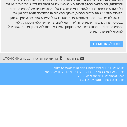
ולצמיתות, עם הודעה לספק שירות האינטרנט אם זה יראה לנו דרוש. כתובות ה־IP של
כל ההודעות נשמרות כדי לעזור בכפיית תנאים אלו. אתה מסכים של “מתמחים טופ -
הפורום הישן” יש את הזכות להסיר, לערוך, להעביר או לסגור כל נושא בכל זמן נתון
הנראה לנו מתאים. בתור משתמש אתה מסכים שכל המידע אשר אתה מזין יאוחסן
בבסיס הנתונים. בעוד שמידע זה לא ייחשף לשום צד שלישי ללא הסכמתך, לא
“מתמחים טופ - הפורום הישן” ולא phpBB ישאו באחריות לכל ניסיון פריצה אשר יכול
להוסיף לחשיפת המידע.
חזרה לעמוד הקודם
יצירת קשר
מחיקת עוגיות
כל הזמנים הם
UTC+03:00
מופעל על ידי
phpBB
® Forum Software © phpBB Limited
מבוסס על
phpBB.co.il - פורומים בעברית
. © 2017 - phpBB.co.il.
Style
proflat
על ידי ©
Mazeltof
2017
מדיניות הפרטיות
|
תנאי שימוש באתר