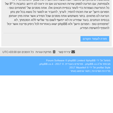
ולצמיתות, עם הודעה לספק שירות האינטרנט אם זה יראה לנו דרוש. כתובות ה־IP של
כל ההודעות נשמרות כדי לעזור בכפיית תנאים אלו. אתה מסכים של “מתמחים טופ -
הפורום הישן” יש את הזכות להסיר, לערוך, להעביר או לסגור כל נושא בכל זמן נתון
הנראה לנו מתאים. בתור משתמש אתה מסכים שכל המידע אשר אתה מזין יאוחסן
בבסיס הנתונים. בעוד שמידע זה לא ייחשף לשום צד שלישי ללא הסכמתך, לא
“מתמחים טופ - הפורום הישן” ולא phpBB ישאו באחריות לכל ניסיון פריצה אשר יכול
להוסיף לחשיפת המידע.
חזרה לעמוד הקודם
יצירת קשר
מחיקת עוגיות
כל הזמנים הם
UTC+03:00
מופעל על ידי
phpBB
® Forum Software © phpBB Limited
מבוסס על
phpBB.co.il - פורומים בעברית
. © 2017 - phpBB.co.il.
Style
proflat
על ידי ©
Mazeltof
2017
מדיניות הפרטיות
|
תנאי שימוש באתר