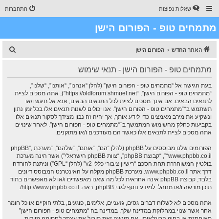
שאלות נפוצות
התחברות
מתמחים טופ - הפורום הישן
ח
האתר החדש
הפורום הישן
י
מתמחים טופ - הפורום הישן - תנאי שימוש
פ
ו
בעת הגישה אל “מתמחים טופ - הפורום הישן” (להלן “אנחנו”, “אותנו”, “שלנו”,
“מתמחים טופ - הפורום הישן”, “https://oldforum.shmuel.net”), אתה מסכים לציית
ש
לתנאים הבאים. אם אינך מסכים לציית לכל התנאים הבאים, אנא אל תיגש ו/או
תשתמש ב־“מתמחים טופ - הפורום הישן”. אנו יכולים לשנות תנאים אלו בכל זמן נתון
ונשקיע את מירב מאמצינו כדי לידע אותך, אך יהיה זה נבון מצידך לסקור תנאים אלו
בקביעות כחלק מהשימוש המתמשך ב־“מתמחים טופ - הפורום הישן”. לאחר שינויים
אתה מסכים לציית לתנאים אלו כאשר הם מעודכנים ו/או מתוקנים.
הפורומים שלנו מבוססים על phpBB (להלן “הם”, “אותם”, “שלהם”, “מערכת phpBB”,
“www.phpbb.co.il”, “קבוצת phpBB”, “צוות phpBB הישראלי”) אשר הינה מערכת
בולטיין המשוחררת תחת הסכם “
רישיון ציבורי כללי v2
” (להלן “GPL”) וניתנת להורדה
דרך אתר
www.phpbb.co.il
. מערכת phpBB מקלה על האינטרנט המבוסס דיונים
בלבד, קבוצת phpBB אינה אחראית לכל מה שאנו מאפשרים ו/או לא מאפשרים בתור
תוכן מורשה ו/או מנוהל. למידע נוסף לגבי phpBB, ראה:
http://www.phpbb.co.il/
.
אתה מסכים לא לשלוח דברים גסים, גזעניים, אלימים, פוגעים, בלתי חוקיים או כל חומר
אחר אשר שנוי במחלוקת במדינה שלך, במדינה בה “מתמחים טופ - הפורום הישן”
מאוחסנת או בחוק הבינלאומי. אם תעשה זאת תוביל את עצמך לחסימה מיידית