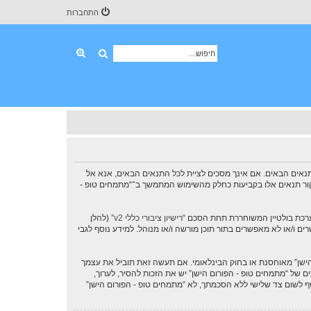
התחברות
חיפוש
חיפוש מתקדם
“אותנו”, “שלנו”, “מתמחים טופ - הפורום הישן”, “https://oldforum.shmuel.net”), אתה מסכים לציית לתנאים הבאים. אם אינך מסכים לציית לכל התנאים הבאים, אנא אל
 לסקור תנאים אלו בקביעות כחלק מהשימוש המתמשך ב־“מתמחים טופ -
רישיון ציבורי כללי v2
” (להלן
בוצת phpBB אינה אחראית לכל מה שאנו מאפשרים ו/או לא מאפשרים בתור תוכן מורשה ו/או מנוהל. למידע נוסף לגבי
 הישן” מאוחסנת או בחוק הבינלאומי. אם תעשה זאת תוביל את עצמך
שמרות כדי לעזור בכפיית תנאים אלו. אתה מסכים של “מתמחים טופ - הפורום הישן” יש את הזכות להסיר, לערוך,
ף לשום צד שלישי ללא הסכמתך, לא “מתמחים טופ - הפורום הישן”