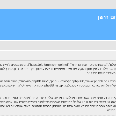
ם הישן
בעת הגישה אל “מתמחים טופ - הפורום הישן” (להלן “אנחנו”, 
תנאים אלו בכל זמן נתון ונשקיע את מירב מאמצינו כדי לידע אותך, אך יהיה זה נבון מצידך
עודכנים ו/או מתוקנים.
. מערכת phpBB מקלה על האינטרנט המבוסס דיונים בלבד, ק
וקיים או כל חומר אחר אשר שנוי במחלוקת במדינה שלך, במדינה בה “מתמחים טופ - הפורום
לחסימה מיידית ולצמיתות, עם הודעה לספק שירות האינטרנט אם זה יראה לנו דרוש. כתובות ה־IP של כל ההודעות נ
תמש אתה מסכים שכל המידע אשר אתה מזין יאוחסן בבסיס הנתונים. בעוד שמידע זה לא ייחש