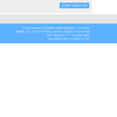
חזרה לעמוד הקודם
מופעל על ידי
phpBB
® Forum Software © phpBB Limited
מבוסס על
phpBB.co.il - פורומים בעברית
. © 2017 - phpBB.co.il.
Style
proflat
על ידי ©
Mazeltof
2017
מדיניות הפרטיות
|
תנאי שימוש באתר