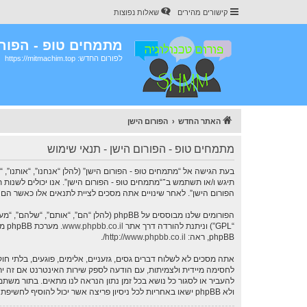
קישורים מהירים
שאלות נפוצות
מתמחים טופ - הפורו
לפורום החדש: https://mitmachim.top
האתר החדש
הפורום הישן
מתמחים טופ - הפורום הישן - תנאי שימוש
תיגש ו/או תשתמש ב־“מתמחים טופ - הפורום הישן”. אנו יכולים לשנות 
הפורום הישן”. לאחר שינויים אתה מסכים לציית לתנאים אלו כאשר הם מ
הפורומים שלנו מבוססים על phpBB (להלן “הם”, “אותם”, “שלהם”, “מערכת phpBB”, “www.phpbb.co.il”, “קבוצת phpBB”, “צוות phpBB הישראלי”) אשר הינה מערכת בולטיין המשוחררת תחת הסכם “
“GPL”) וניתנת להורדה דרך אתר
www.phpbb.co.il
phpBB, ראה:
http://www.phpbb.co.il/
.
אתה מסכים לא לשלוח דברים גסים, גזעניים, אלימים, פוגעים, בלתי ח
להעביר או לסגור כל נושא בכל זמן נתון הנראה לנו מתאים. בתור מש
ולא phpBB ישאו באחריות לכל ניסיון פריצה אשר יכול להוסיף לחשיפת המידע.