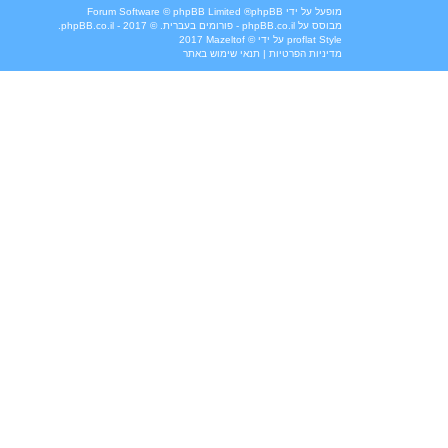
מופעל על ידי
phpBB
® Forum Software © phpBB Limited
מבוסס על
phpBB.co.il - פורומים בעברית
. © 2017 - phpBB.co.il.
Style
proflat
על ידי ©
Mazeltof
2017
מדיניות הפרטיות
|
תנאי שימוש באתר