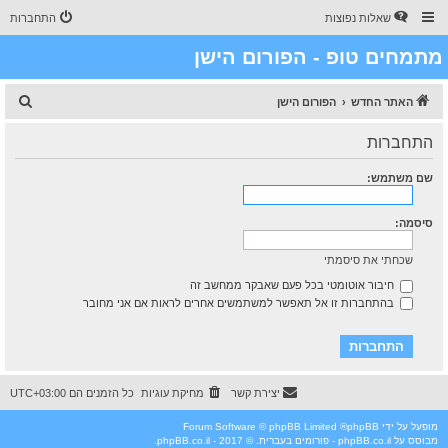
שאלות נפוצות
התחברות
מתמחים טופ - הפורום הישן
ח
האתר החדש
הפורום הישן
י
התחברות
פ
ו
שם משתמש:
ש
סיסמה:
שכחתי את סיסמתי
חיבור אוטומטי בכל פעם שאבקר ממחשב זה
בהתחברות זו אל תאפשר למשתמשים אחרים לראות אם אני מחובר
יצירת קשר
מחיקת עוגיות
כל הזמנים הם
UTC+03:00
מופעל על ידי
phpBB
® Forum Software © phpBB Limited
מבוסס על
phpBB.co.il - פורומים בעברית
. © 2017 - phpBB.co.il.