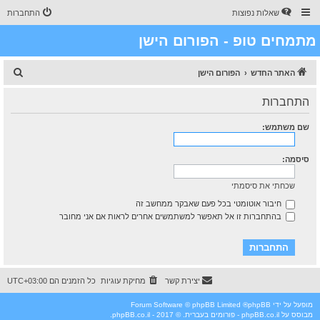
שאלות נפוצות
התחברות
מתמחים טופ - הפורום הישן
ח
האתר החדש
הפורום הישן
י
התחברות
פ
ו
שם משתמש:
ש
סיסמה:
שכחתי את סיסמתי
חיבור אוטומטי בכל פעם שאבקר ממחשב זה
בהתחברות זו אל תאפשר למשתמשים אחרים לראות אם אני מחובר
יצירת קשר
מחיקת עוגיות
כל הזמנים הם
UTC+03:00
מופעל על ידי
phpBB
® Forum Software © phpBB Limited
מבוסס על
phpBB.co.il - פורומים בעברית
. © 2017 - phpBB.co.il.