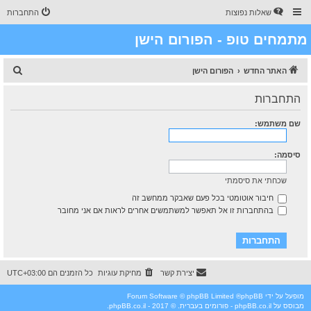
שאלות נפוצות
התחברות
מתמחים טופ - הפורום הישן
ח
האתר החדש
הפורום הישן
י
התחברות
פ
ו
שם משתמש:
ש
סיסמה:
שכחתי את סיסמתי
חיבור אוטומטי בכל פעם שאבקר ממחשב זה
בהתחברות זו אל תאפשר למשתמשים אחרים לראות אם אני מחובר
יצירת קשר
מחיקת עוגיות
כל הזמנים הם
UTC+03:00
מופעל על ידי
phpBB
® Forum Software © phpBB Limited
מבוסס על
phpBB.co.il - פורומים בעברית
. © 2017 - phpBB.co.il.