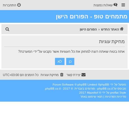
שאלות נפוצות
התחברות
מתמחים טופ - הפורום הישן
ח
האתר החדש
הפורום הישן
י
מחיקת עוגיות
פ
ו
אתה בטוח שאתה רוצה למחוק את כל העוגיות אשר נקבעו על־ידי המערכת?
ש
יצירת קשר
מחיקת עוגיות
כל הזמנים הם
UTC+03:00
מופעל על ידי
phpBB
® Forum Software © phpBB Limited
מבוסס על
phpBB.co.il - פורומים בעברית
. © 2017 - phpBB.co.il.
Style
proflat
על ידי ©
Mazeltof
2017
מדיניות הפרטיות
|
תנאי שימוש באתר