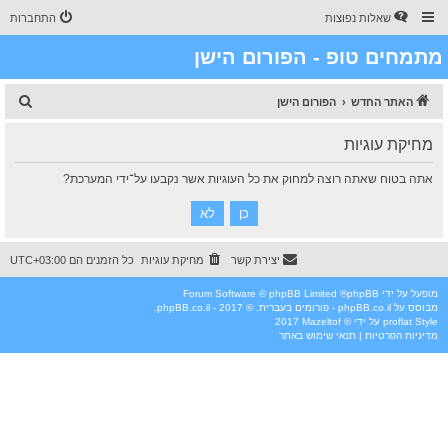
שאלות נפוצות
התחברות
מתמחים טופ - הפורום הישן
ח
האתר החדש
הפורום הישן
י
מחיקת עוגיות
פ
ו
אתה בטוח שאתה רוצה למחוק את כל העוגיות אשר נקבעו על־ידי המערכת?
ש
יצירת קשר
מחיקת עוגיות
כל הזמנים הם
UTC+03:00
מופעל על ידי
phpBB
® Forum Software © phpBB Limited
מבוסס על
phpBB.co.il - פורומים בעברית
. © 2017 - phpBB.co.il.
Style
proflat
על ידי ©
Mazeltof
2017
מדיניות הפרטיות
|
תנאי שימוש באתר