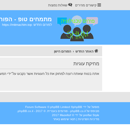
קישורים מהירים
שאלות נפוצות
מתמחים טופ - הפורו
לפורום החדש: https://mitmachim.top
האתר החדש
הפורום הישן
מחיקת עוגיות
אתה בטוח שאתה רוצה למחוק את כל העוגיות אשר נקבעו על־ידי המע
מופעל על ידי
phpBB
® Forum Software © phpBB Limited
מבוסס על
phpBB.co.il - פורומים בעברית
. © 2017 - phpBB.co.il.
Style
proflat
על ידי ©
Mazeltof
2017
מדיניות הפרטיות
|
תנאי שימוש באתר