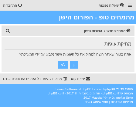
שאלות נפוצות
התחברות
מתמחים טופ - הפורום הישן
ח
האתר החדש
הפורום הישן
י
מחיקת עוגיות
פ
ו
אתה בטוח שאתה רוצה למחוק את כל העוגיות אשר נקבעו על־ידי המערכת?
ש
יצירת קשר
מחיקת עוגיות
כל הזמנים הם
UTC+03:00
מופעל על ידי
phpBB
® Forum Software © phpBB Limited
מבוסס על
phpBB.co.il - פורומים בעברית
. © 2017 - phpBB.co.il.
Style
proflat
על ידי ©
Mazeltof
2017
מדיניות הפרטיות
|
תנאי שימוש באתר