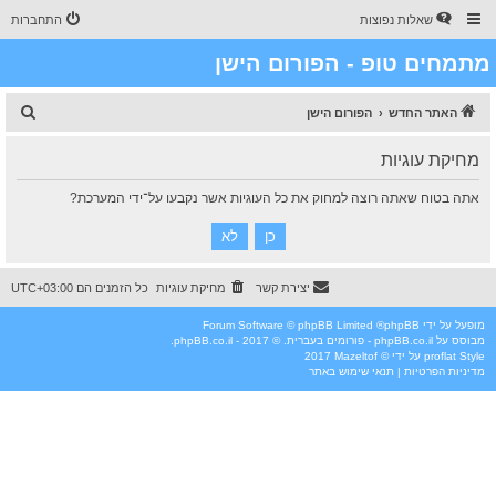
שאלות נפוצות
התחברות
מתמחים טופ - הפורום הישן
ח
האתר החדש
הפורום הישן
י
מחיקת עוגיות
פ
ו
אתה בטוח שאתה רוצה למחוק את כל העוגיות אשר נקבעו על־ידי המערכת?
ש
יצירת קשר
מחיקת עוגיות
כל הזמנים הם
UTC+03:00
מופעל על ידי
phpBB
® Forum Software © phpBB Limited
מבוסס על
phpBB.co.il - פורומים בעברית
. © 2017 - phpBB.co.il.
Style
proflat
על ידי ©
Mazeltof
2017
מדיניות הפרטיות
|
תנאי שימוש באתר