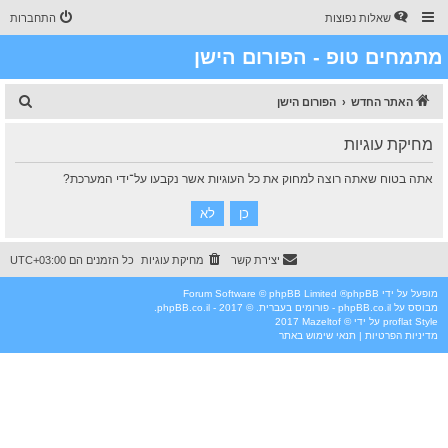
שאלות נפוצות
התחברות
מתמחים טופ - הפורום הישן
ח
האתר החדש
הפורום הישן
י
מחיקת עוגיות
פ
ו
אתה בטוח שאתה רוצה למחוק את כל העוגיות אשר נקבעו על־ידי המערכת?
ש
יצירת קשר
מחיקת עוגיות
כל הזמנים הם
UTC+03:00
מופעל על ידי
phpBB
® Forum Software © phpBB Limited
מבוסס על
phpBB.co.il - פורומים בעברית
. © 2017 - phpBB.co.il.
Style
proflat
על ידי ©
Mazeltof
2017
מדיניות הפרטיות
|
תנאי שימוש באתר