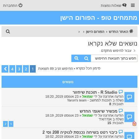
שאלות נפוצות
התחברות
מתמחים טופ - הפורום הישן
ח
האתר החדש
הפורום הישן
י
נושאים שלא נקראו
פ
עבור לחיפוש מתקדם
ו
חיפוש
חיפוש מתקדם
ש
4
3
2
1
הבא
סימון הכל כנקרא
• החיפוש הניב 89 תוצאות
נושאים
ה
R Studio - תוכנת שיחזור
ו
הודעה אחרונה על ידי
שמואל
«
23 אוגוסט 2019, 18:20
ד
נשלח ב
תוכנות למחשב - Yaron's team
ע
תגובות:
8
ה
ח
ה
מכשיר שיאומי החדש
ד
ו
הודעה אחרונה על ידי
שמואל
«
23 אוגוסט 2019, 18:19
ש
ד
נשלח ב
אנדרואיד
ה
ע
תגובות:
15
2
1
ה
ח
ה
כיבוי רטט בשיחה נכנסת לנוקיה 208 וסי 2
ד
ו
ש
הודעה אחרונה על ידי
שמואל
«
23 אוגוסט 2019, 18:02
ד