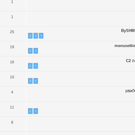
1
1
25
3
2
1
19
2
1
C2
16
2
1
10
2
1
4
11
2
1
8