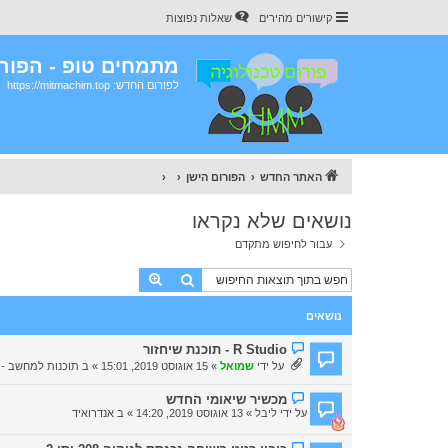
קישורים מהירים
שאלות נפוצות
מתמחים טופ - הפורו
לפורום החדש: https://mitmachim.top
האתר החדש
הפורום הישן
נושאים שלא נקראו
עבור לחיפוש מתקדם
חיפוש
חיפוש מתקדם
נושאים
ה
R Studio - תוכנת שיחזור
ו
על ידי
שמואל
» 15 אוגוסט 2019, 15:01 » ב
תוכנות למחשב - Yaron's team
ד
ע
ה
ה
מכשיר שיאומי החדש
ח
ו
על ידי
ליבל
» 13 אוגוסט 2019, 14:20 » ב
אנדרואיד
ד
ד
ש
ע
ה
ה
ה