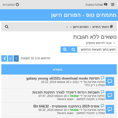
שאלות נפוצות
התחברות
מתמחים טופ - הפורום הישן
ח
האתר החדש
הפורום הישן
י
נושאים ללא תגובות
פ
עבור לחיפוש מתקדם
ו
חיפוש
חיפוש מתקדם
ש
2
1
הבא
החיפוש הניב 32 תוצאות
נושאים
ה
חסימת download mode בgalaxy young s6310
ו
הודעה אחרונה על ידי
1011
«
20 אוגוסט 2019, 20:12
ד
נשלח ב
דיון כללי
ע
ה
ה
השבתת וינדוס דיפנדר לצורך התקנת תוכנות
ח
ו
הודעה אחרונה על ידי
שמואל
«
18 אוגוסט 2019, 07:47
ד
ד
נשלח ב
תוכנות למחשב - Yaron's team
ש
ע
ה
ה
ה
אופיס 2019 בהתקנה אוטומטית - 32&64 Bit
ח
ו
הודעה אחרונה על ידי
שמואל
«
18 אוגוסט 2019, 06:32
ד
ד
נשלח ב
תוכנות למחשב - Yaron's team
ש
ע
ה
ה