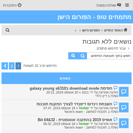
שאלות נפוצות
התחברות
מתמחים טופ - הפורום הישן
ח
האתר החדש
הפורום הישן
י
נושאים ללא תגובות
פ
עבור לחיפוש מתקדם
ו
חיפוש
חיפוש מתקדם
ש
2
1
הבא
החיפוש הניב 32 תוצאות
נושאים
ה
חסימת download mode בgalaxy young s6310
ו
הודעה אחרונה על ידי
1011
«
20 אוגוסט 2019, 20:12
ד
נשלח ב
דיון כללי
ע
ה
ה
השבתת וינדוס דיפנדר לצורך התקנת תוכנות
ח
ו
הודעה אחרונה על ידי
שמואל
«
18 אוגוסט 2019, 07:47
ד
ד
נשלח ב
תוכנות למחשב - Yaron's team
ש
ע
ה
ה
ה
אופיס 2019 בהתקנה אוטומטית - 32&64 Bit
ח
ו
הודעה אחרונה על ידי
שמואל
«
18 אוגוסט 2019, 06:32
ד
ד
נשלח ב
תוכנות למחשב - Yaron's team
ש
ע
ה
ה