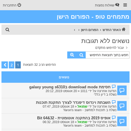
שאלות נפוצות
התחברות
מתמחים טופ - הפורום הישן
ח
האתר החדש
הפורום הישן
י
נושאים ללא תגובות
פ
עבור לחיפוש מתקדם
ו
חיפוש
חיפוש מתקדם
ש
2
1
הבא
החיפוש הניב 32 תוצאות
נושאים
ה
חסימת download mode בgalaxy young s6310
ו
הודעה אחרונה על ידי
1011
«
20 אוגוסט 2019, 20:12
ד
נשלח ב
דיון כללי
ע
ה
ה
השבתת וינדוס דיפנדר לצורך התקנת תוכנות
ח
ו
הודעה אחרונה על ידי
שמואל
«
18 אוגוסט 2019, 07:47
ד
ד
נשלח ב
תוכנות למחשב - Yaron's team
ש
ע
ה
ה
ה
אופיס 2019 בהתקנה אוטומטית - 32&64 Bit
ח
ו
הודעה אחרונה על ידי
שמואל
«
18 אוגוסט 2019, 06:32
ד
ד
נשלח ב
תוכנות למחשב - Yaron's team
ש
ע
ה
ה