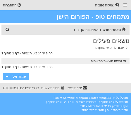
שאלות נפוצות
התחברות
מתמחים טופ - הפורום הישן
ח
האתר החדש
הפורום הישן
י
נושאים פעילים
פ
עבור לחיפוש מתקדם
ו
החיפוש הניב 0 תוצאות • דף
1
מתוך
1
ש
לא נמצאו תוצאות מתאימות.
החיפוש הניב 0 תוצאות • דף
1
מתוך
1
עבור אל
יצירת קשר
מחיקת עוגיות
כל הזמנים הם
UTC+03:00
מופעל על ידי
phpBB
® Forum Software © phpBB Limited
מבוסס על
phpBB.co.il - פורומים בעברית
. © 2017 - phpBB.co.il.
Style
proflat
על ידי ©
Mazeltof
2017
מדיניות הפרטיות
|
תנאי שימוש באתר