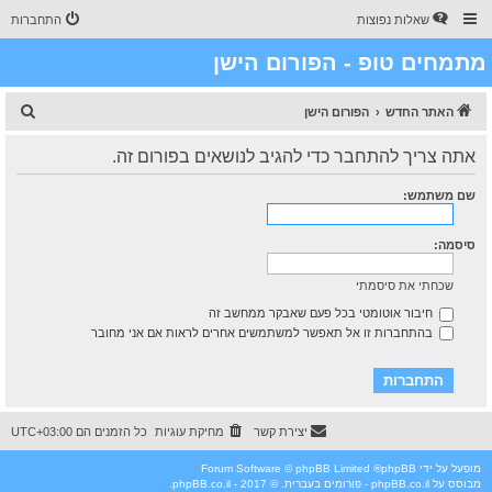
שאלות נפוצות
התחברות
מתמחים טופ - הפורום הישן
ח
האתר החדש
הפורום הישן
י
אתה צריך להתחבר כדי להגיב לנושאים בפורום זה.
פ
ו
שם משתמש:
ש
סיסמה:
שכחתי את סיסמתי
חיבור אוטומטי בכל פעם שאבקר ממחשב זה
בהתחברות זו אל תאפשר למשתמשים אחרים לראות אם אני מחובר
יצירת קשר
מחיקת עוגיות
כל הזמנים הם
UTC+03:00
מופעל על ידי
phpBB
® Forum Software © phpBB Limited
מבוסס על
phpBB.co.il - פורומים בעברית
. © 2017 - phpBB.co.il.