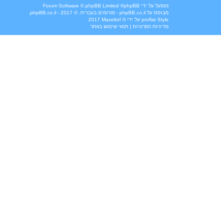
מופעל על ידי
phpBB
® Forum Software © phpBB Limited
מבוסס על
phpBB.co.il - פורומים בעברית
. © 2017 - phpBB.co.il.
Style
proflat
על ידי ©
Mazeltof
2017
מדיניות הפרטיות
|
תנאי שימוש באתר