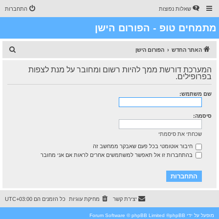
שאלות נפוצות
התחברות
מתמחים טופ - הפורום הישן
ח
האתר החדש
הפורום הישן
י
המערכת דורשת ממך להיות רשום ומחובר על מנת לצפות
פ
בפרופילים.
ו
שם משתמש:
ש
סיסמה:
שכחתי את סיסמתי
חיבור אוטומטי בכל פעם שאבקר ממחשב זה
בהתחברות זו אל תאפשר למשתמשים אחרים לראות אם אני מחובר
יצירת קשר
מחיקת עוגיות
כל הזמנים הם
UTC+03:00
מופעל על ידי
phpBB
® Forum Software © phpBB Limited