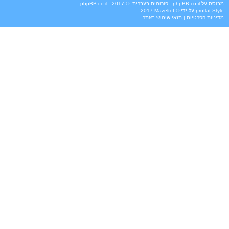
מבוסס על
phpBB.co.il - פורומים בעברית
. © 2017 - phpBB.co.il.
Style
proflat
על ידי ©
Mazeltof
2017
מדיניות הפרטיות
|
תנאי שימוש באתר