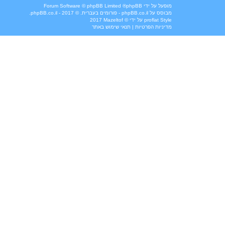
מופעל על ידי
phpBB
® Forum Software © phpBB Limited
מבוסס על
phpBB.co.il - פורומים בעברית
. © 2017 - phpBB.co.il.
Style
proflat
על ידי ©
Mazeltof
2017
מדיניות הפרטיות
|
תנאי שימוש באתר