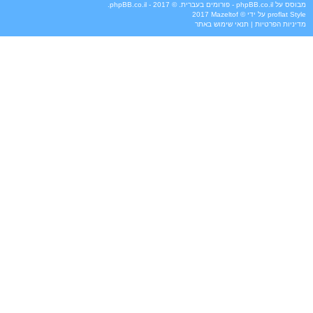
מבוסס על
phpBB.co.il - פורומים בעברית
. © 2017 - phpBB.co.il.
Style
proflat
על ידי ©
Mazeltof
2017
מדיניות הפרטיות
|
תנאי שימוש באתר