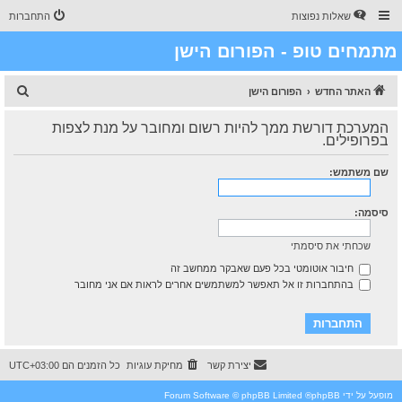
שאלות נפוצות
התחברות
מתמחים טופ - הפורום הישן
ח
האתר החדש
הפורום הישן
י
המערכת דורשת ממך להיות רשום ומחובר על מנת לצפות
פ
בפרופילים.
ו
שם משתמש:
ש
סיסמה:
שכחתי את סיסמתי
חיבור אוטומטי בכל פעם שאבקר ממחשב זה
בהתחברות זו אל תאפשר למשתמשים אחרים לראות אם אני מחובר
יצירת קשר
מחיקת עוגיות
כל הזמנים הם
UTC+03:00
מופעל על ידי
phpBB
® Forum Software © phpBB Limited