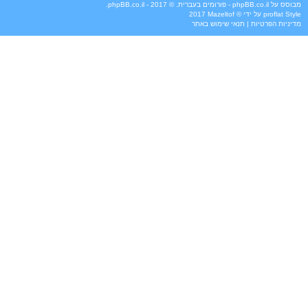
מבוסס על
phpBB.co.il - פורומים בעברית
. © 2017 - phpBB.co.il.
Style
proflat
על ידי ©
Mazeltof
2017
מדיניות הפרטיות
|
תנאי שימוש באתר