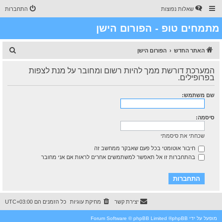
שאלות נפוצות
התחברות
מתמחים טופ - הפורום הישן
ח
האתר החדש
הפורום הישן
י
המערכת דורשת ממך להיות רשום ומחובר על מנת לצפות
פ
בפרופילים.
ו
שם משתמש:
ש
סיסמה:
שכחתי את סיסמתי
חיבור אוטומטי בכל פעם שאבקר ממחשב זה
בהתחברות זו אל תאפשר למשתמשים אחרים לראות אם אני מחובר
יצירת קשר
מחיקת עוגיות
כל הזמנים הם
UTC+03:00
מופעל על ידי
phpBB
® Forum Software © phpBB Limited