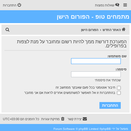
שאלות נפוצות
התחברות
מתמחים טופ - הפורום הישן
ח
האתר החדש
הפורום הישן
י
המערכת דורשת ממך להיות רשום ומחובר על מנת לצפות
פ
בפרופילים.
ו
שם משתמש:
ש
סיסמה:
שכחתי את סיסמתי
חיבור אוטומטי בכל פעם שאבקר ממחשב זה
בהתחברות זו אל תאפשר למשתמשים אחרים לראות אם אני מחובר
יצירת קשר
מחיקת עוגיות
כל הזמנים הם
UTC+03:00
מופעל על ידי
phpBB
® Forum Software © phpBB Limited