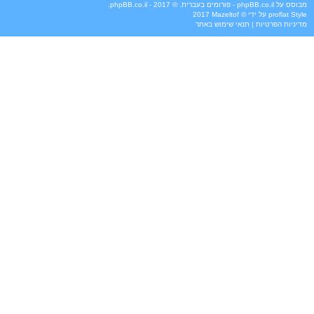
מבוסס על
phpBB.co.il - פורומים בעברית
. © 2017 - phpBB.co.il.
Style
proflat
על ידי ©
Mazeltof
2017
מדיניות הפרטיות
|
תנאי שימוש באתר